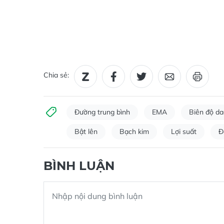
Chia sẻ:
Đường trung bình
EMA
Biên độ d
Bật lên
Bạch kim
Lợi suất
Đ
BÌNH LUẬN