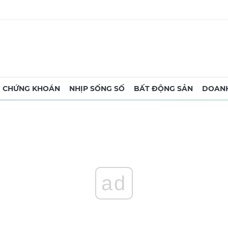
CHỨNG KHOÁN
NHỊP SỐNG SỐ
BẤT ĐỘNG SẢN
DOANH
ad