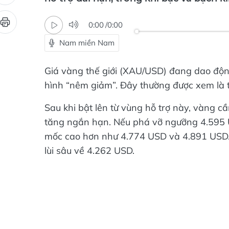
hỗ trợ dài hạn, trong khi bạc và bạch kim
0:00
/
0:00
Nam miền Nam
Giá vàng thế giới (XAU/USD) đang dao độ
hình “nêm giảm”. Đây thường được xem là t
Sau khi bật lên từ vùng hỗ trợ này, vàng
tăng ngắn hạn. Nếu phá vỡ ngưỡng 4.595 US
mốc cao hơn như 4.774 USD và 4.891 USD. 
lùi sâu về 4.262 USD.