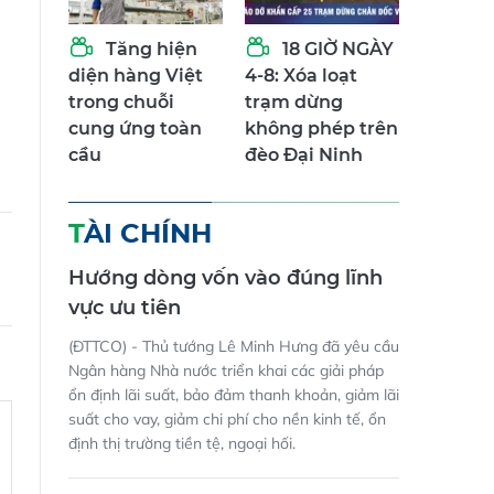
Tăng hiện
18 GIỜ NGÀY
diện hàng Việt
4-8: Xóa loạt
trong chuỗi
trạm dừng
cung ứng toàn
không phép trên
cầu
đèo Đại Ninh
TÀI CHÍNH
Hướng dòng vốn vào đúng lĩnh
vực ưu tiên
(ĐTTCO) - Thủ tướng Lê Minh Hưng đã yêu cầu
Ngân hàng Nhà nước triển khai các giải pháp
ổn định lãi suất, bảo đảm thanh khoản, giảm lãi
suất cho vay, giảm chi phí cho nền kinh tế, ổn
định thị trường tiền tệ, ngoại hối.