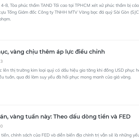
 4-8, Tòa phúc thẩm TAND Tối cao tại TPHCM xét xử phúc thẩm bị cáo
cựu Tổng Giám đốc Công ty TNHH MTV Vàng bạc đá quý Sài Gòn (SJC)
phạm.
ục, vàng chịu thêm áp lực điều chỉnh
23
c lên thị trường kim loại quý có dấu hiệu gia tăng khi đồng USD phục h
ều tuần, qua đó làm suy yếu đà hồi phục mong manh của giá vàng.
n, vàng tuần này: Theo dấu dòng tiền và FED
00
tiền, chính sách của FED và diễn biến địa chính trị vẫn sẽ là những yế