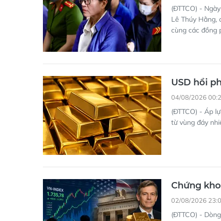
(ĐTTCO) - Ngày
Lê Thúy Hằng, 
cùng các đồng 
USD hồi ph
04/08/2026 00:
(ĐTTCO) - Áp lự
từ vùng đáy nhi
Chứng khoá
02/08/2026 23:
(ĐTTCO) - Dòng 