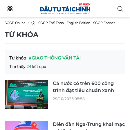
SGGP Online
中文
SGGP Thể Thao
English Edition
SGGP Epaper
TỪ KHÓA
Từ khóa:
#GIAO THÔNG VẬN TẢI
Tìm thấy
24
kết quả
Cả nước có trên 600 công
trình đạt tiêu chuẩn xanh
29/10/2025 05:58
Diễn đàn Nga-Trung khai mạc