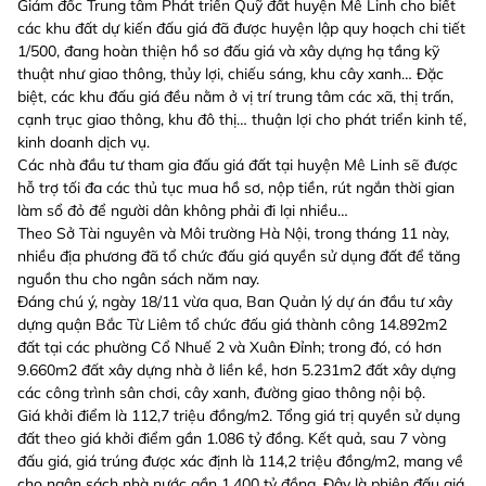
Giám đốc Trung tâm Phát triển Quỹ đất huyện Mê Linh cho biết
các khu đất dự kiến đấu giá đã được huyện lập quy hoạch chi tiết
1/500, đang hoàn thiện hồ sơ đấu giá và xây dựng hạ tầng kỹ
thuật như giao thông, thủy lợi, chiếu sáng, khu cây xanh… Đặc
biệt, các khu đấu giá đều nằm ở vị trí trung tâm các xã, thị trấn,
cạnh trục giao thông, khu đô thị… thuận lợi cho phát triển kinh tế,
kinh doanh dịch vụ.
Các nhà đầu tư tham gia đấu giá đất tại huyện Mê Linh sẽ được
hỗ trợ tối đa các thủ tục mua hồ sơ, nộp tiền, rút ngắn thời gian
làm sổ đỏ để người dân không phải đi lại nhiều…
Theo Sở Tài nguyên và Môi trường Hà Nội, trong tháng 11 này,
nhiều địa phương đã tổ chức đấu giá quyền sử dụng đất để tăng
nguồn thu cho ngân sách năm nay.
Đáng chú ý, ngày 18/11 vừa qua, Ban Quản lý dự án đầu tư xây
dựng quận Bắc Từ Liêm tổ chức đấu giá thành công 14.892m2
đất tại các phường Cổ Nhuế 2 và Xuân Đỉnh; trong đó, có hơn
9.660m2 đất xây dựng nhà ở liền kề, hơn 5.231m2 đất xây dựng
các công trình sân chơi, cây xanh, đường giao thông nội bộ.
Giá khởi điểm là 112,7 triệu đồng/m2. Tổng giá trị quyền sử dụng
đất theo giá khởi điểm gần 1.086 tỷ đồng. Kết quả, sau 7 vòng
đấu giá, giá trúng được xác định là 114,2 triệu đồng/m2, mang về
cho ngân sách nhà nước gần 1.400 tỷ đồng. Đây là phiên đấu giá