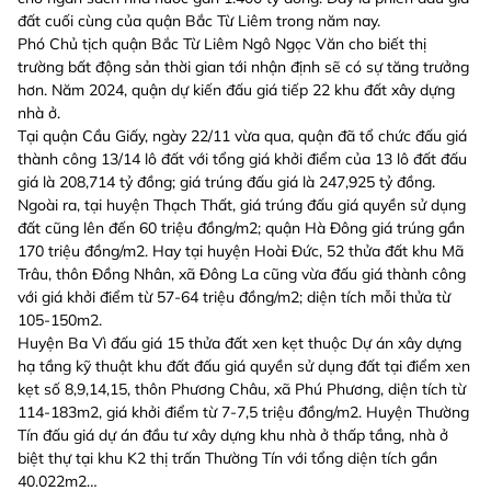
đất cuối cùng của quận Bắc Từ Liêm trong năm nay.
Phó Chủ tịch quận Bắc Từ Liêm Ngô Ngọc Văn cho biết thị
trường bất động sản thời gian tới nhận định sẽ có sự tăng trưởng
hơn. Năm 2024, quận dự kiến đấu giá tiếp 22 khu đất xây dựng
nhà ở.
Tại quận Cầu Giấy, ngày 22/11 vừa qua, quận đã tổ chức đấu giá
thành công 13/14 lô đất với tổng giá khởi điểm của 13 lô đất đấu
giá là 208,714 tỷ đồng; giá trúng đấu giá là 247,925 tỷ đồng.
Ngoài ra, tại huyện Thạch Thất, giá trúng đấu giá quyền sử dụng
đất cũng lên đến 60 triệu đồng/m2; quận Hà Đông giá trúng gần
170 triệu đồng/m2. Hay tại huyện Hoài Đức, 52 thửa đất khu Mã
Trâu, thôn Đồng Nhân, xã Đông La cũng vừa đấu giá thành công
với giá khởi điểm từ 57-64 triệu đồng/m2; diện tích mỗi thửa từ
105-150m2.
Huyện Ba Vì đấu giá 15 thửa đất xen kẹt thuộc Dự án xây dựng
hạ tầng kỹ thuật khu đất đấu giá quyền sử dụng đất tại điểm xen
kẹt số 8,9,14,15, thôn Phương Châu, xã Phú Phương, diện tích từ
114-183m2, giá khởi điểm từ 7-7,5 triệu đồng/m2. Huyện Thường
Tín đấu giá dự án đầu tư xây dựng khu nhà ở thấp tầng, nhà ở
biệt thự tại khu K2 thị trấn Thường Tín với tổng diện tích gần
40.022m2…