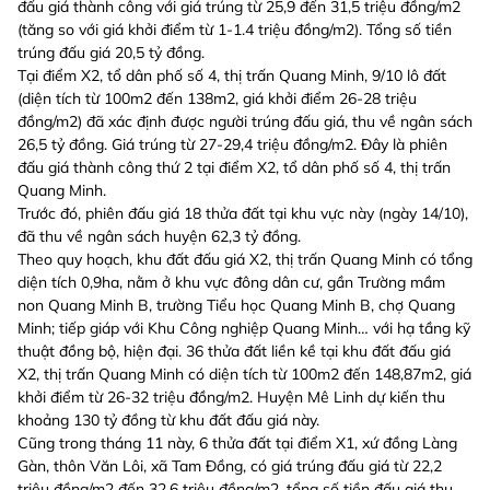
đấu giá thành công với giá trúng từ 25,9 đến 31,5 triệu đồng/m2
(tăng so với giá khởi điểm từ 1-1.4 triệu đồng/m2). Tổng số tiền
trúng đấu giá 20,5 tỷ đồng.
Tại điểm X2, tổ dân phố số 4, thị trấn Quang Minh, 9/10 lô đất
(diện tích từ 100m2 đến 138m2, giá khởi điểm 26-28 triệu
đồng/m2) đã xác định được người trúng đấu giá, thu về ngân sách
26,5 tỷ đồng. Giá trúng từ 27-29,4 triệu đồng/m2. Đây là phiên
đấu giá thành công thứ 2 tại điểm X2, tổ dân phố số 4, thị trấn
Quang Minh.
Trước đó, phiên đấu giá 18 thửa đất tại khu vực này (ngày 14/10),
đã thu về ngân sách huyện 62,3 tỷ đồng.
Theo quy hoạch, khu đất đấu giá X2, thị trấn Quang Minh có tổng
diện tích 0,9ha, nằm ở khu vực đông dân cư, gần Trường mầm
non Quang Minh B, trường Tiểu học Quang Minh B, chợ Quang
Minh; tiếp giáp với Khu Công nghiệp Quang Minh… với hạ tầng kỹ
thuật đồng bộ, hiện đại. 36 thửa đất liền kề tại khu đất đấu giá
X2, thị trấn Quang Minh có diện tích từ 100m2 đến 148,87m2, giá
khởi điểm từ 26-32 triệu đồng/m2. Huyện Mê Linh dự kiến thu
khoảng 130 tỷ đồng từ khu đất đấu giá này.
Cũng trong tháng 11 này, 6 thửa đất tại điểm X1, xứ đồng Làng
Gàn, thôn Văn Lôi, xã Tam Đồng, có giá trúng đấu giá từ 22,2
triệu đồng/m2 đến 32,6 triệu đồng/m2, tổng số tiền đấu giá thu