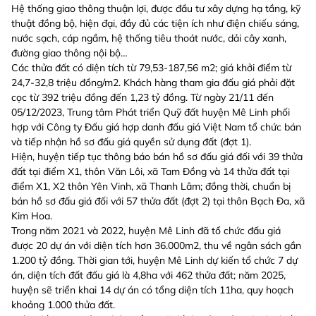
Hệ thống giao thông thuận lợi, được đầu tư xây dựng hạ tầng, kỹ
thuật đồng bộ, hiện đại, đầy đủ các tiện ích như điện chiếu sáng,
nước sạch, cáp ngầm, hệ thống tiêu thoát nước, dải cây xanh,
đường giao thông nội bộ…
Các thửa đất có diện tích từ 79,53-187,56 m2; giá khởi điểm từ
24,7-32,8 triệu đồng/m2. Khách hàng tham gia đấu giá phải đặt
cọc từ 392 triệu đồng đến 1,23 tỷ đồng. Từ ngày 21/11 đến
05/12/2023, Trung tâm Phát triển Quỹ đất huyện Mê Linh phối
hợp với Công ty Đấu giá hợp danh đấu giá Việt Nam tổ chức bán
và tiếp nhận hồ sơ đấu giá quyền sử dụng đất (đợt 1).
Hiện, huyện tiếp tục thông báo bán hồ sơ đấu giá đối với 39 thửa
đất tại điểm X1, thôn Văn Lôi, xã Tam Đồng và 14 thửa đất tại
điểm X1, X2 thôn Yên Vinh, xã Thanh Lâm; đồng thời, chuẩn bị
bán hồ sơ đấu giá đối với 57 thửa đất (đợt 2) tại thôn Bạch Đa, xã
Kim Hoa.
Trong năm 2021 và 2022, huyện Mê Linh đã tổ chức đấu giá
được 20 dự án với diện tích hơn 36.000m2, thu về ngân sách gần
1.200 tỷ đồng. Thời gian tới, huyện Mê Linh dự kiến tổ chức 7 dự
án, diện tích đất đấu giá là 4,8ha với 462 thửa đất; năm 2025,
huyện sẽ triển khai 14 dự án có tổng diện tích 11ha, quy hoạch
khoảng 1.000 thửa đất.