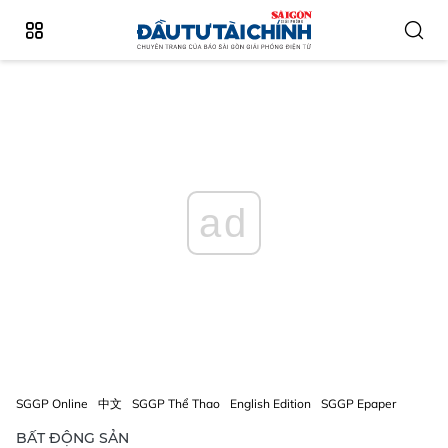
ad
SGGP Online
中文
SGGP Thể Thao
English Edition
SGGP Epaper
BẤT ĐỘNG SẢN