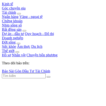
Kinh tế
Góc chuyên gia
Tài chính
Ngân hàng
Vàng - ngoại tệ
Chứng khoán
Nhịp sống số
Bất động sản
Dự án - đầu tư
Quy hoạch - Đô thị
Doanh nghiệp
Đời sống
Sức khỏe
Ẩm thực
Du lịch
Thế giới
Hồ sơ
Nhân vật
Chuyện bốn phương
Theo dõi báo trên:
Báo Sài Gòn Đầu Tư Tài Chính