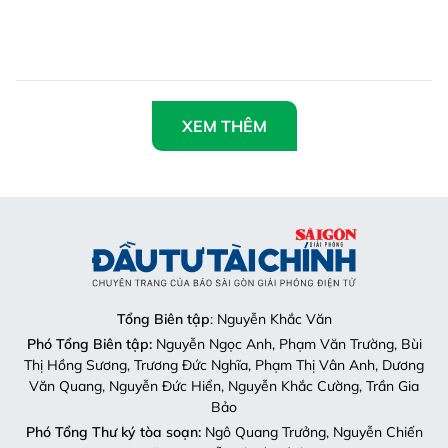
Bảo
Phó Tổng Thư ký tòa soạn:
Ngô Quang Trưởng, Nguyễn Chiến
Dũng, Nguyễn Phước Bình
Nội dung:
Trần Hải
Giấy phép mở chuyên trang Sài Gòn Giải Phóng Đầu Tư Tài
Chính số 29/GP-CBC do Cục Báo chí, Bộ Thông tin và Truyền
thông cấp ngày 06-09-2023.
Địa chỉ:
432-434 Nguyễn Thị Minh Khai, Phường Bàn Cờ,
TP.HCM
Điện thoại:
(028) 2241.3770 – (028) 2241.3760
Fax:
(028) 3844.0522
Email:
toasoandttc@gmail.com
Liên hệ quảng cáo
Quảng cáo:
Mai Trâm (0913 118 448)
Email:
tram.sgdttc@gmail.com