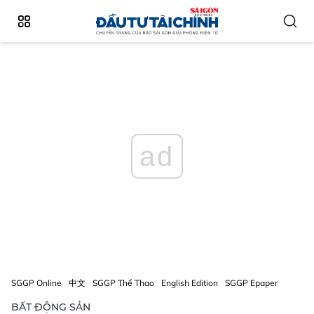
ad
SGGP Online
中文
SGGP Thể Thao
English Edition
SGGP Epaper
BẤT ĐỘNG SẢN