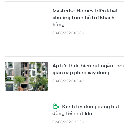
Kênh tín dụng đang hút
dòng tiền rất lớn
02/08/2026 23:30
XEM THÊM
Tổng Biên tập
: Nguyễn Khắc Văn
Phó Tổng Biên tập:
Nguyễn Ngọc Anh, Phạm Văn Trường, Bùi
Thị Hồng Sương, Trương Đức Nghĩa, Phạm Thị Vân Anh, Dương
Văn Quang, Nguyễn Đức Hiển, Nguyễn Khắc Cường, Trần Gia