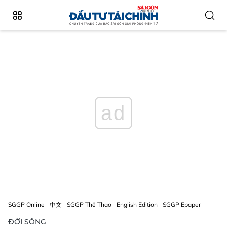
ad
SGGP Online
中文
SGGP Thể Thao
English Edition
SGGP Epaper
ĐỜI SỐNG