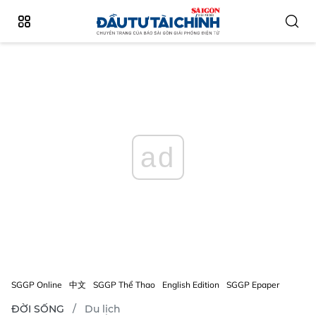
ad
SGGP Online
中文
SGGP Thể Thao
English Edition
SGGP Epaper
ĐỜI SỐNG
Du lịch