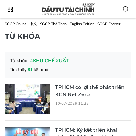
SGGP Online
中文
SGGP Thể Thao
English Edition
SGGP Epaper
TỪ KHÓA
Từ khóa:
#KHU CHẾ XUẤT
Tìm thấy
81
kết quả
TPHCM có lợi thế phát triển
KCN Net Zero
10/07/2026 11:25
TPHCM: Ký kết triển khai