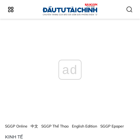
ad
SGGP Online
中文
SGGP Thể Thao
English Edition
SGGP Epaper
KINH TẾ