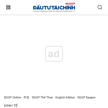
ad
SGGP Online
中文
SGGP Thể Thao
English Edition
SGGP Epaper
KINH TẾ