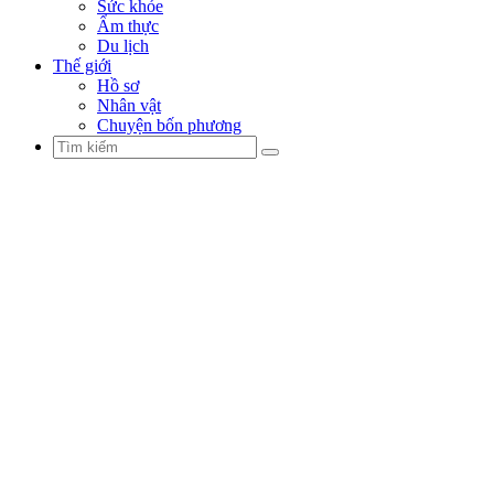
Sức khỏe
Ẩm thực
Du lịch
Thế giới
Hồ sơ
Nhân vật
Chuyện bốn phương