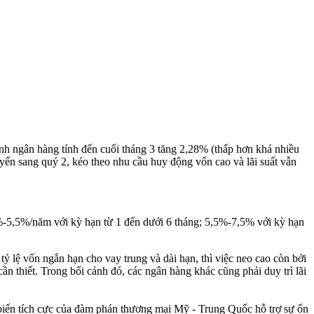
ành ngân hàng tính đến cuối tháng 3 tăng 2,28% (thấp hơn khá nhiều
yển sang quý 2, kéo theo nhu cầu huy động vốn cao và lãi suất vẫn
3%-5,5%/năm với kỳ hạn từ 1 đến dưới 6 tháng; 5,5%-7,5% với kỳ hạn
ỷ lệ vốn ngắn hạn cho vay trung và dài hạn, thì việc neo cao còn bởi
 thiết. Trong bối cảnh đó, các ngân hàng khác cũng phải duy trì lãi
 biến tích cực của đàm phán thương mại Mỹ - Trung Quốc hỗ trợ sự ổn