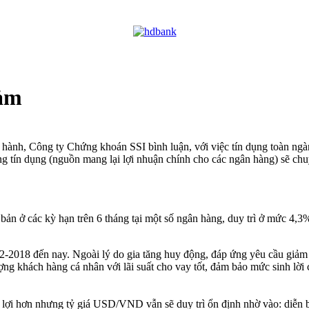
iảm
t hành, Công ty Chứng khoán SSI bình luận, với việc tín dụng toàn ng
ng tín dụng (nguồn mang lại lợi nhuận chính cho các ngân hàng) sẽ chu
bản ở các kỳ hạn trên 6 tháng tại một số ngân hàng, duy trì ở mức 4,
12-2018 đến nay. Ngoài lý do gia tăng huy động, đáp ứng yêu cầu giảm t
khách hàng cá nhân với lãi suất cho vay tốt, đảm bảo mức sinh lời cần
ận lợi hơn nhưng tỷ giá USD/VND vẫn sẽ duy trì ổn định nhờ vào: diễn