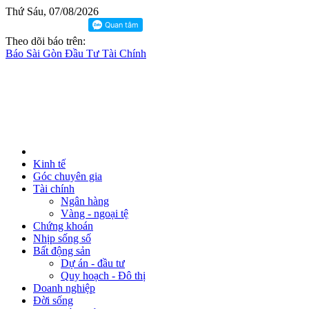
Thứ Sáu, 07/08/2026
Theo dõi báo trên:
Báo Sài Gòn Đầu Tư Tài Chính
Kinh tế
Góc chuyên gia
Tài chính
Ngân hàng
Vàng - ngoại tệ
Chứng khoán
Nhịp sống số
Bất động sản
Dự án - đầu tư
Quy hoạch - Đô thị
Doanh nghiệp
Đời sống