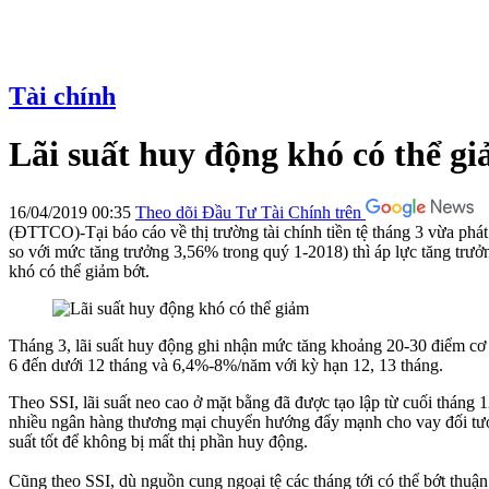
Tài chính
Lãi suất huy động khó có thể g
16/04/2019 00:35
Theo dõi Đầu Tư Tài Chính trên
(ĐTTCO)-Tại báo cáo về thị trường tài chính tiền tệ tháng 3 vừa phá
so với mức tăng trưởng 3,56% trong quý 1-2018) thì áp lực tăng trưở
khó có thể giảm bớt.
Tháng 3, lãi suất huy động ghi nhận mức tăng khoảng 20-30 điểm cơ 
6 đến dưới 12 tháng và 6,4%-8%/năm với kỳ hạn 12, 13 tháng.
Theo SSI, lãi suất neo cao ở mặt bằng đã được tạo lập từ cuối tháng 
nhiều ngân hàng thương mại chuyển hướng đẩy mạnh cho vay đối tượng 
suất tốt để không bị mất thị phần huy động.
Cũng theo SSI, dù nguồn cung ngoại tệ các tháng tới có thể bớt thu