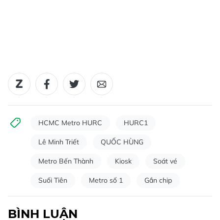
HCMC Metro HURC
HURC1
Lê Minh Triết
QUỐC HÙNG
Metro Bến Thành
Kiosk
Soát vé
Suối Tiên
Metro số 1
Gắn chip
BÌNH LUẬN