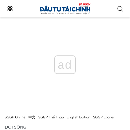
ad
SGGP Online
中文
SGGP Thể Thao
English Edition
SGGP Epaper
ĐỜI SỐNG