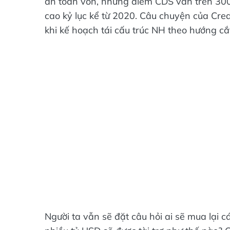
an toàn vốn, nhưng điểm CDS vẫn trên 300
cao kỷ lục kể từ 2020. Câu chuyện của Credi
khi kế hoạch tái cấu trúc NH theo hướng c
Người ta vẫn sẽ đặt câu hỏi ai sẽ mua lại c