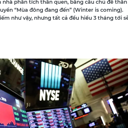
nhà phân tích thân quen, bằng câu chủ đề thân
uyền “Mùa đông đang đến” (Winter is coming).
iếm như vậy, nhưng tất cả đều hiểu 3 tháng tới s