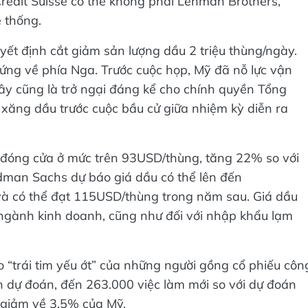
Credit Suisse có thể không phải Lehman Brothers,
ệ thống.
yết định cắt giảm sản lượng dầu 2 triệu thùng/ngày.
ng về phía Nga. Trước cuộc họp, Mỹ đã nỗ lực vận
ây cũng là trở ngại đáng kể cho chính quyền Tổng
xăng dầu trước cuộc bầu cử giữa nhiệm kỳ diễn ra
t đóng cửa ở mức trên 93USD/thùng, tăng 22% so với
dman Sachs dự báo giá dầu có thể lên đến
và có thể đạt 115USD/thùng trong năm sau. Giá dầu
ều ngành kinh doanh, cũng như đối với nhập khẩu lạm
 “trái tim yếu ớt” của những người gồng cổ phiếu côn
 dự đoán, đến 263.000 việc làm mới so với dự đoán
p giảm về 3,5% của Mỹ.