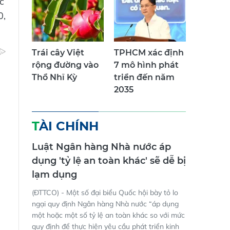
c
0,
Trái cây Việt
TPHCM xác định
rộng đường vào
7 mô hình phát
Thổ Nhĩ Kỳ
triển đến năm
2035
TÀI CHÍNH
Luật Ngân hàng Nhà nước áp
dụng 'tỷ lệ an toàn khác' sẽ dễ bị
lạm dụng
(ĐTTCO) - Một số đại biểu Quốc hội bày tỏ lo
ngại quy định Ngân hàng Nhà nước “áp dụng
một hoặc một số tỷ lệ an toàn khác so với mức
quy định để thực hiện yêu cầu phát triển kinh