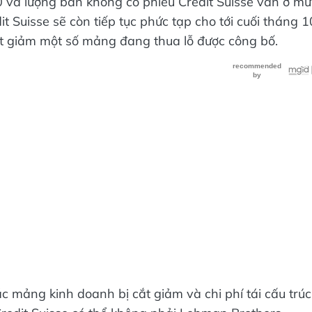
 và lượng bán khống cổ phiếu Credit Suisse vẫn ở mứ
t Suisse sẽ còn tiếp tục phức tạp cho tới cuối tháng 1
ắt giảm một số mảng đang thua lỗ được công bố.
ác mảng kinh doanh bị cắt giảm và chi phí tái cấu trúc