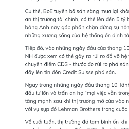
Cụ thể, BoE tuyên bố sẵn sàng mua lại khôn
an thị trường tài chính, có thể lên đến 5 t
bảng Anh này góp phần chặn đứng sự hỗn l
những xương sống của hệ thống ổn định tà
Tiếp đó, vào những ngày đầu của tháng 10,
NH được xem có thể gây ra rủi ro đổ vỡ hệ
chuyện điểm CDS - thước đo rủi ro phá sả
dấy lên tin đồn Credit Suisse phá sản.
Ngay trong những ngày đầu tháng 10, lãnh
đầu tư lớn và trấn an họ “mọi việc vẫn tr
tăng mạnh sau khi thị trường mở cửa vào ng
với vụ sụp đổ Lehman Brothers trong cuộ
Về cuối tuần, thị trường đã tạm bình ổn kh