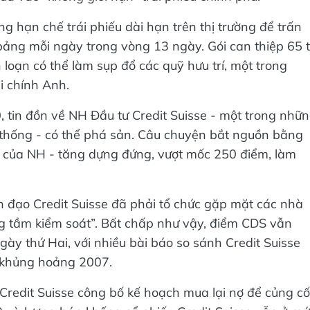
g hạn chế trái phiếu dài hạn trên thị trường để trấn
ỷ bảng mỗi ngày trong vòng 13 ngày. Gói can thiệp 65 
oạn có thể làm sụp đổ các quỹ hưu trí, một trong
i chính Anh.
 tin đồn về NH Đầu tư Credit Suisse - một trong nhữ
 thống - có thể phá sản. Câu chuyện bắt nguồn bằng
n của NH - tăng dựng đứng, vượt mốc 250 điểm, làm
 đạo Credit Suisse đã phải tổ chức gặp mặt các nhà
ong tầm kiểm soát”. Bất chấp như vậy, điểm CDS vẫn
ày thứ Hai, với nhiều bài báo so sánh Credit Suisse
c khủng hoảng 2007.
i Credit Suisse công bố kế hoạch mua lại nợ để củng cố