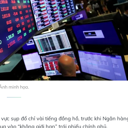
Ảnh minh họa.
ờ vực sụp đổ chỉ vài tiếng đồng hồ, trước khi Ngân hàn
 vào “không giới hạn” trái phiếu chính phủ.