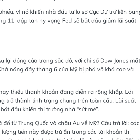
 phiếu, vì nó khiến nhà đầu tư lo sợ Cục Dự trữ liên ban
áng 11, đập tan hy vọng Fed sẽ bắt đầu giảm lãi suất
Âu lại đóng cửa trong sắc đỏ, với chỉ số Dow Jones mấ
hả năng đáy tháng 6 của Mỹ bị phá vỡ khá cao và
n hay thiếu thanh khoản đang diễn ra rộng khắp. Lãi
ng trở thành tình trạng chung trên toàn cầu. Lãi suất
ắt đầu khiến thị trường nhà “sứt mẻ”.
 đổ từ Trung Quốc và châu Âu về Mỹ? Câu trả lời: các
ượng tiền này được trú ẩn trong các tài khoản thị