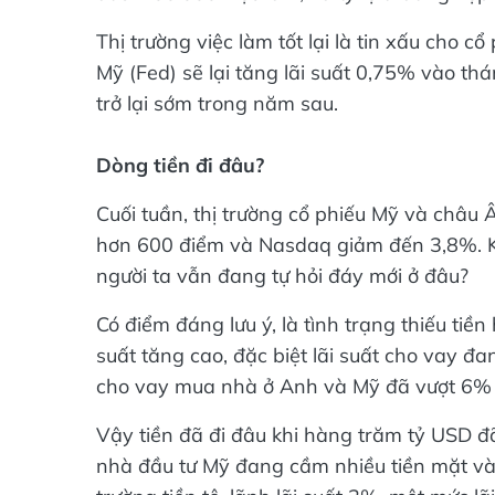
Thị trường việc làm tốt lại là tin xấu cho cổ
Mỹ (Fed) sẽ lại tăng lãi suất 0,75% vào th
trở lại sớm trong năm sau.
Dòng tiền đi đâu?
Cuối tuần, thị trường cổ phiếu Mỹ và châu 
hơn 600 điểm và Nasdaq giảm đến 3,8%. K
người ta vẫn đang tự hỏi đáy mới ở đâu?
Có điểm đáng lưu ý, là tình trạng thiếu tiề
suất tăng cao, đặc biệt lãi suất cho vay đa
cho vay mua nhà ở Anh và Mỹ đã vượt 6% b
Vậy tiền đã đi đâu khi hàng trăm tỷ USD đã
nhà đầu tư Mỹ đang cầm nhiều tiền mặt và l