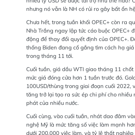
nhiều tỷ USD sẽ được tài trợ như thế nào? 
nhưng nó vẫn là NH có rủi ro gây bất ổn h
Chưa hết, trong tuần khối OPEC+ còn ra qu
Nhà Trắng ngay lập tức cáo buộc OPEC+ đứ
động để thay đổi quyết định của OPEC+. Đ
thống Biden đang cố gắng tìm cách hạ giá 
trong tháng 11 tới.
Cuối tuần, giá dầu WTI giao tháng 11 chố
mức giá đóng cửa hơn 1 tuần trước đó. Gol
100USD/thùng trong giai đoạn cuối 2022, 
tăng trở lại tạo ra sức ép chi phí cho nhi
phát của nhiều nước.
Cuối cùng, vào cuối tuần, nhát dao đâm vào
nghệ Mỹ là mức tăng số việc làm mạnh hơn
dưới 200.000 việc làm, và tỷ lệ thất nghiệ