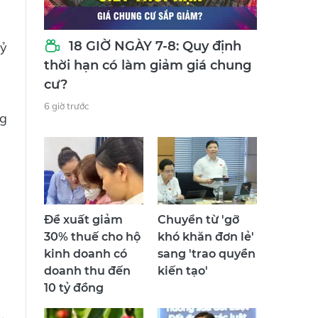
18 GIỜ NGÀY 7-8: Quy định
tỷ
thời hạn có làm giảm giá chung
cư?
6 giờ trước
ng
Đề xuất giảm
Chuyển từ 'gỡ
30% thuế cho hộ
khó khăn đơn lẻ'
kinh doanh có
sang 'trao quyền
doanh thu đến
kiến tạo'
10 tỷ đồng