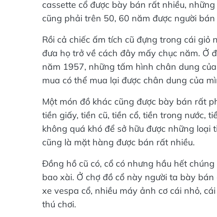
cassette cổ được bày bán rất nhiều, những
cũng phải trên 50, 60 năm được người bán 
Rồi cả chiếc ấm tích cũ đựng trong cái gi
đưa họ trở về cách đây mấy chục năm. Ở đ
năm 1957, những tấm hình chân dung của 
mua có thể mua lại được chân dung của m
Một món đồ khác cũng được bày bán rất phổ
tiền giấy, tiền cũ, tiền cổ, tiền trong nước
không quá khó để sở hữu được những loại ti
cũng là mặt hàng được bán rất nhiều.
Đồng hồ cũ có, cổ có nhưng hầu hết chúng 
bao xài. Ở chợ đồ cổ này người ta bày bán
xe vespa cổ, nhiều máy ảnh cơ cái nhỏ, cái
thú chơi.