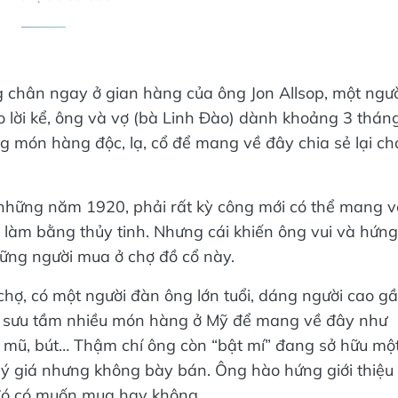
 chân ngay ở gian hàng của ông Jon Allsop, một ngư
 lời kể, ông và vợ (bà Linh Đào) dành khoảng 3 thán
 món hàng độc, lạ, cổ để mang về đây chia sẻ lại ch
những năm 1920, phải rất kỳ công mới có thể mang v
làm bằng thủy tinh. Nhưng cái khiến ông vui và hứng
những người mua ở chợ đồ cổ này.
hợ, có một người đàn ông lớn tuổi, dáng người cao g
ích sưu tầm nhiều món hàng ở Mỹ để mang về đây như
a, mũ, bút… Thậm chí ông còn “bật mí” đang sở hữu mộ
uý giá nhưng không bày bán. Ông hào hứng giới thiệu
 đó có muốn mua hay không.