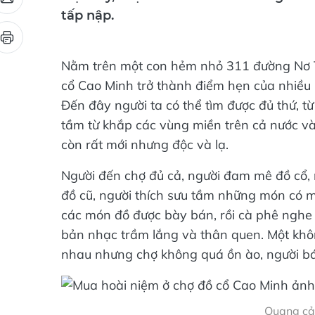
tấp nập.
Nằm trên một con hẻm nhỏ 311 đường Nơ T
cổ Cao Minh trở thành điểm hẹn của nhiều n
Đến đây người ta có thể tìm được đủ thứ, 
tầm từ khắp các vùng miền trên cả nước và
còn rất mới nhưng độc và lạ.
Người đến chợ đủ cả, người đam mê đồ cổ, 
đồ cũ, người thích sưu tầm những món có m
các món đồ được bày bán, rồi cà phê nghe
bản nhạc trầm lắng và thân quen. Một khô
nhau nhưng chợ không quá ồn ào, người bán
Quang cả