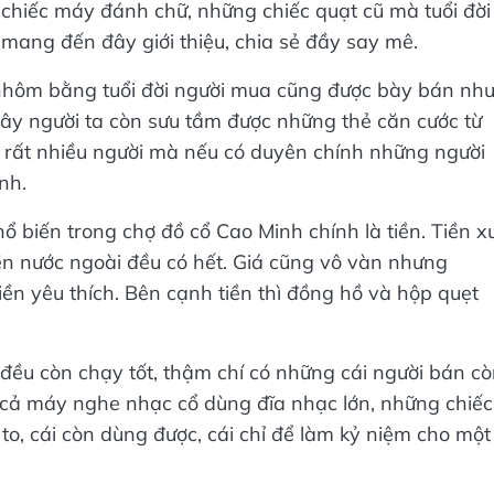
 chiếc máy đánh chữ, những chiếc quạt cũ mà tuổi đời
mang đến đây giới thiệu, chia sẻ đầy say mê.
ỏ nhôm bằng tuổi đời người mua cũng được bày bán nh
ây người ta còn sưu tầm được những thẻ căn cước từ
rất nhiều người mà nếu có duyên chính những người
ình.
 biến trong chợ đồ cổ Cao Minh chính là tiền. Tiền xu
, tiền nước ngoài đều có hết. Giá cũng vô vàn nhưng
ền yêu thích. Bên cạnh tiền thì đồng hồ và hộp quẹt
đều còn chạy tốt, thậm chí có những cái người bán c
 cả máy nghe nhạc cổ dùng đĩa nhạc lớn, những chiếc
 to, cái còn dùng được, cái chỉ để làm kỷ niệm cho một