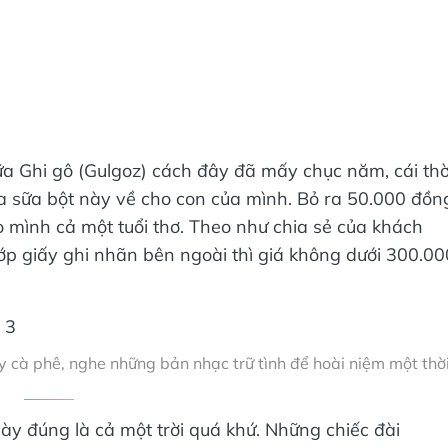
sữa Ghi gô (Gulgoz) cách đây đã mấy chục năm, cái thờ
a sữa bột này về cho con của mình. Bỏ ra 50.000 đồn
o mình cả một tuổi thơ. Theo như chia sẻ của khách
ớp giấy ghi nhãn bên ngoài thì giá không dưới 300.00
 cà phê, nghe những bản nhạc trữ tình để hoài niệm một thời
ày đúng là cả một trời quá khứ. Những chiếc đài