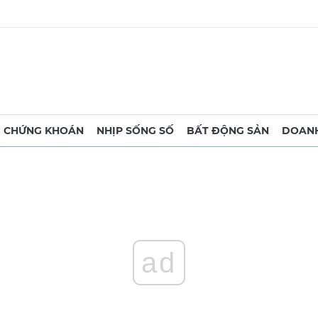
CHỨNG KHOÁN
NHỊP SỐNG SỐ
BẤT ĐỘNG SẢN
DOANH
ad