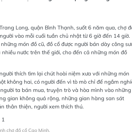
rang Long, quận Bình Thạnh, suốt 6 năm qua, chợ đ
gười vào mỗi cuối tuần chủ nhật từ 6 giờ đến 14 giờ.
từ những món đồ cũ, đồ cổ được người bán dày công sư
 nhiều nước trên thế giới, cho đến cả những món đồ
người thích tìm lại chút hoài niệm xưa với những món
ột không hai, có người đến vì tò mò chỉ để ngắm nghí
 người ta bán mua, truyện trò và hòa mình vào những
ng gian không quá rộng, những gian hàng san sát
 thân thiện, người xem thích thú.
nh chợ đồ cổ Cao Minh.