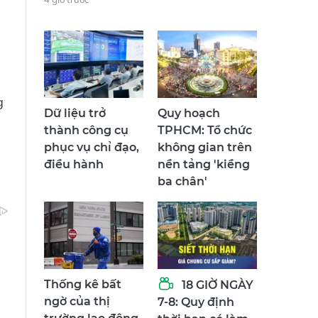
g
Dữ liệu trở
Quy hoạch
thành công cụ
TPHCM: Tổ chức
phục vụ chỉ đạo,
không gian trên
điều hành
nền tảng 'kiềng
ba chân'
Thống kê bất
18 GIỜ NGÀY
ngờ của thị
7-8: Quy định