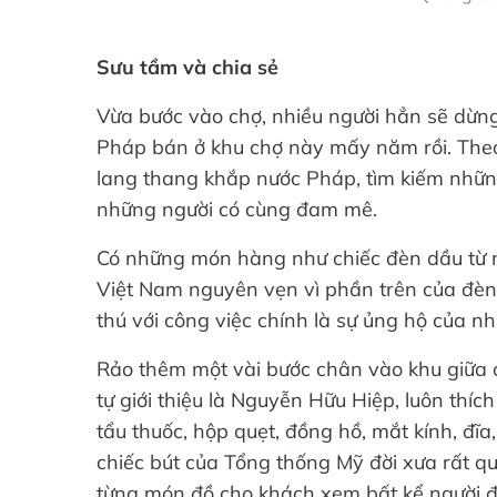
Sưu tầm và chia sẻ
Vừa bước vào chợ, nhiều người hẳn sẽ dừng
Pháp bán ở khu chợ này mấy năm rồi. Theo
lang thang khắp nước Pháp, tìm kiếm những
những người có cùng đam mê.
Có những món hàng như chiếc đèn dầu từ 
Việt Nam nguyên vẹn vì phần trên của đèn 
thú với công việc chính là sự ủng hộ của 
Rảo thêm một vài bước chân vào khu giữa c
tự giới thiệu là Nguyễn Hữu Hiệp, luôn th
tẩu thuốc, hộp quẹt, đồng hồ, mắt kính, đĩ
chiếc bút của Tổng thống Mỹ đời xưa rất q
từng món đồ cho khách xem bất kể người