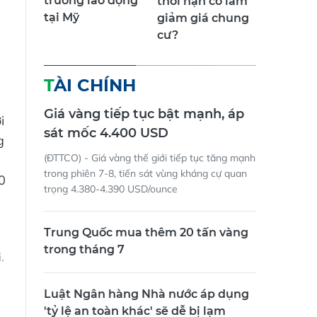
trường lao động
thời hạn có làm
tại Mỹ
giảm giá chung
cư?
TÀI CHÍNH
Giá vàng tiếp tục bật mạnh, áp
i
sát mốc 4.400 USD
g
(ĐTTCO) - Giá vàng thế giới tiếp tục tăng mạnh
trong phiên 7-8, tiến sát vùng kháng cự quan
0
trọng 4.380-4.390 USD/ounce
Trung Quốc mua thêm 20 tấn vàng
trong tháng 7
.
Luật Ngân hàng Nhà nước áp dụng
'tỷ lệ an toàn khác' sẽ dễ bị lạm