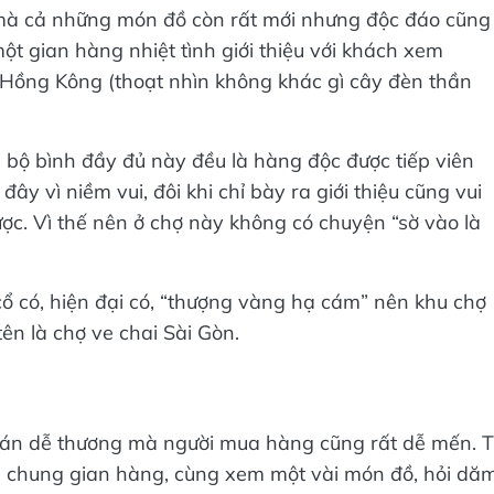
 mà cả những món đồ còn rất mới nhưng độc đáo cũng
t gian hàng nhiệt tình giới thiệu với khách xem
 Hồng Kông (thoạt nhìn không khác gì cây đèn thần
 bộ bình đầy đủ này đều là hàng độc được tiếp viên
ây vì niềm vui, đôi khi chỉ bày ra giới thiệu cũng vui
ợc. Vì thế nên ở chợ này không có chuyện “sờ vào là
 cổ có, hiện đại có, “thượng vàng hạ cám” nên khu chợ
tên là chợ ve chai Sài Gòn.
bán dễ thương mà người mua hàng cũng rất dễ mến. 
g chung gian hàng, cùng xem một vài món đồ, hỏi dă