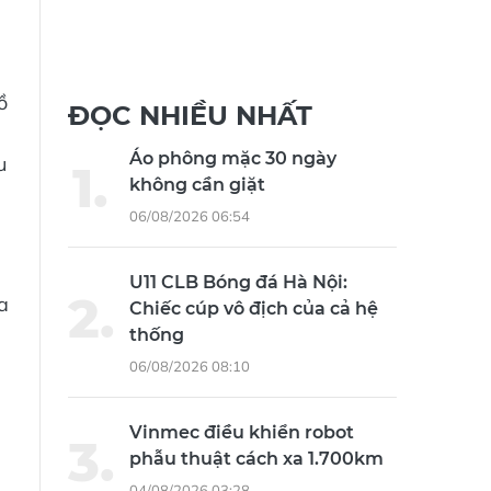
ồ
ĐỌC NHIỀU NHẤT
Áo phông mặc 30 ngày
u
không cần giặt
06/08/2026 06:54
U11 CLB Bóng đá Hà Nội:
a
Chiếc cúp vô địch của cả hệ
thống
06/08/2026 08:10
Vinmec điều khiển robot
phẫu thuật cách xa 1.700km
04/08/2026 03:28