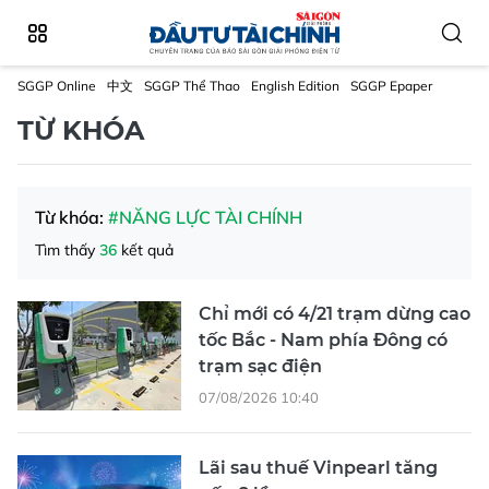
SGGP Online
中文
SGGP Thể Thao
English Edition
SGGP Epaper
TỪ KHÓA
Từ khóa:
#NĂNG LỰC TÀI CHÍNH
Tìm thấy
36
kết quả
Chỉ mới có 4/21 trạm dừng cao
tốc Bắc - Nam phía Đông có
trạm sạc điện
07/08/2026 10:40
Lãi sau thuế Vinpearl tăng