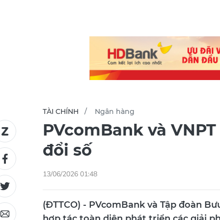
TÀI CHÍNH
Ngân hàng
PVcomBank và VNPT h
đổi số
13/06/2026 01:48
(ĐTTCO) - PVcomBank và Tập đoàn Bưu 
hợp tác toàn diện phát triển các giải p