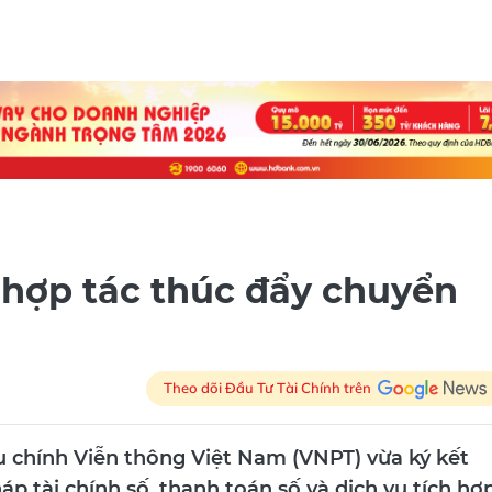
ợp tác thúc đẩy chuyển
Theo dõi Đầu Tư Tài Chính trên
chính Viễn thông Việt Nam (VNPT) vừa ký kết
háp tài chính số, thanh toán số và dịch vụ tích hợ