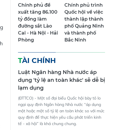
Chính phủ đề
Chính phủ trình
xuất tăng 86.100
Quốc hội về việc
tỷ đồng làm
thành lập thành
đường sắt Lào
phố Quảng Ninh
ng
Cai - Hà Nội - Hải
và thành phố
Phòng
Bắc Ninh
ch
TÀI CHÍNH
Luật Ngân hàng Nhà nước áp
dụng 'tỷ lệ an toàn khác' sẽ dễ bị
lạm dụng
(ĐTTCO) - Một số đại biểu Quốc hội bày tỏ lo
ngại quy định Ngân hàng Nhà nước “áp dụng
một hoặc một số tỷ lệ an toàn khác so với mức
quy định để thực hiện yêu cầu phát triển kinh
tế - xã hội” là khá chung chung.
c