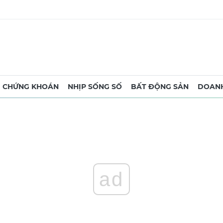
CHỨNG KHOÁN
NHỊP SỐNG SỐ
BẤT ĐỘNG SẢN
DOANH
ad