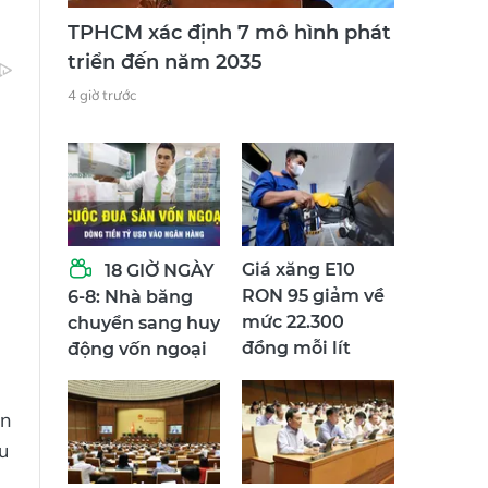
TPHCM xác định 7 mô hình phát
triển đến năm 2035
4 giờ trước
Giá xăng E10
18 GIỜ NGÀY
RON 95 giảm về
6-8: Nhà băng
mức 22.300
chuyển sang huy
đồng mỗi lít
động vốn ngoại
ển
u