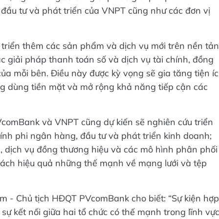
đầu tư và phát triển của VNPT cũng như các đơn vị
 triển thêm các sản phẩm và dịch vụ mới trên nền tả
c giải pháp thanh toán số và dịch vụ tài chính, đồng
của mỗi bên. Điều này được kỳ vọng sẽ gia tăng tiện í
g dùng tiền mặt và mở rộng khả năng tiếp cận các
 PVcomBank và VNPT cũng dự kiến sẽ nghiên cứu triển
chính phi ngân hàng, đầu tư và phát triển kinh doanh;
, dịch vụ đồng thương hiệu và các mô hình phân phối
cách hiệu quả những thế mạnh về mạng lưới và tệp
Lâm - Chủ tịch HĐQT PVcomBank cho biết: “Sự kiện hợp
ự kết nối giữa hai tổ chức có thế mạnh trong lĩnh vự