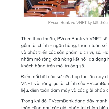
PVcomBank và VNPT ký kết thỏa t
Theo thỏa thuận, PVcomBank và VNPT sẽ tă
gồm tài chính - ngân hàng, thanh toán số, 
và phát triển các sản phẩm, dịch vụ số. H
nhằm mở rộng khả năng kết nối, đa dạng h
khách hàng trên môi trường số.
Điểm nổi bật của sự kiện hợp tác lần này 
VNPT và năng lực tài chính của PVcomBank
liệu, điện toán đám mây và các giải pháp c
Trong khi đó, PVcomBank đang đẩy mạnh ch
toán cũng như các giải pháp tài chính hiện