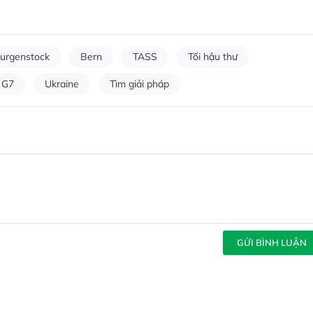
urgenstock
Bern
TASS
Tối hậu thư
G7
Ukraine
Tìm giải pháp
GỬI BÌNH LUẬN