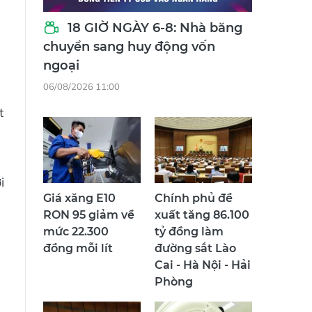
18 GIỜ NGÀY 6-8: Nhà băng
chuyển sang huy động vốn
ngoại
06/08/2026 11:00
t
i
Giá xăng E10
Chính phủ đề
RON 95 giảm về
xuất tăng 86.100
mức 22.300
tỷ đồng làm
đồng mỗi lít
đường sắt Lào
Cai - Hà Nội - Hải
Phòng