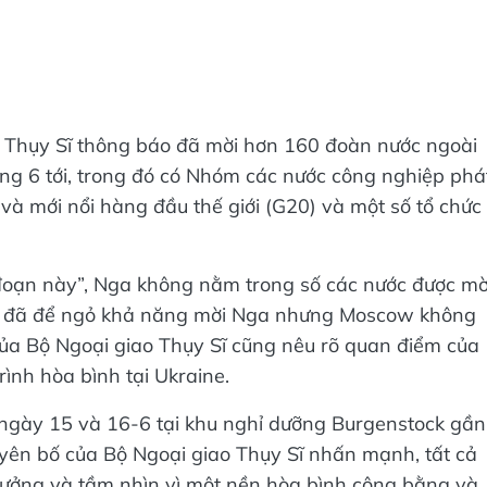
i Thụy Sĩ thông báo đã mời hơn 160 đoàn nước ngoài
ng 6 tới, trong đó có Nhóm các nước công nghiệp phá
 và mới nổi hàng đầu thế giới (G20) và một số tổ chức
i đoạn này”, Nga không nằm trong số các nước được mờ
rn đã để ngỏ khả năng mời Nga nhưng Moscow không
của Bộ Ngoại giao Thụy Sĩ cũng nêu rõ quan điểm của
ình hòa bình tại Ukraine.
2 ngày 15 và 16-6 tại khu nghỉ dưỡng Burgenstock gần
yên bố của Bộ Ngoại giao Thụy Sĩ nhấn mạnh, tất cả
tưởng và tầm nhìn vì một nền hòa bình công bằng và