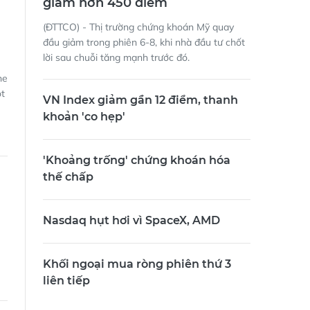
giảm hơn 450 điểm
(ĐTTCO) - Thị trường chứng khoán Mỹ quay
đầu giảm trong phiên 6-8, khi nhà đầu tư chốt
lời sau chuỗi tăng mạnh trước đó.
ne
ột
VN Index giảm gần 12 điểm, thanh
khoản 'co hẹp'
'Khoảng trống' chứng khoán hóa
thế chấp
Nasdaq hụt hơi vì SpaceX, AMD
Khối ngoại mua ròng phiên thứ 3
liên tiếp