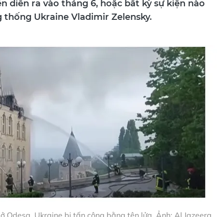
ến ​​diễn ra vào tháng 6, hoặc bất kỳ sự kiện nào
 thống Ukraine Vladimir Zelensky.
ở Odesa, Ukraine bị tấn công bằng tên lửa. Ảnh: Al Jazeera