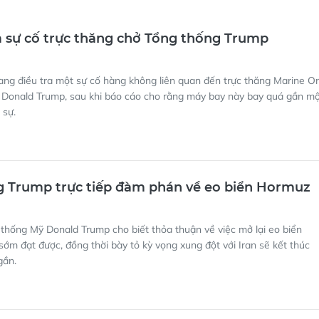
a sự cố trực thăng chở Tổng thống Trump
ang điều tra một sự cố hàng không liên quan đến trực thăng Marine O
 Donald Trump, sau khi báo cáo cho rằng máy bay này bay quá gần m
 sự.
g Trump trực tiếp đàm phán về eo biển Hormuz
thống Mỹ Donald Trump cho biết thỏa thuận về việc mở lại eo biển
ớm đạt được, đồng thời bày tỏ kỳ vọng xung đột với Iran sẽ kết thúc
gần.