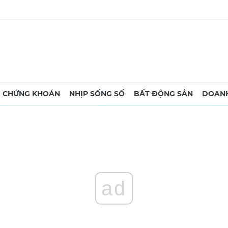
CHỨNG KHOÁN
NHỊP SỐNG SỐ
BẤT ĐỘNG SẢN
DOANH
ad