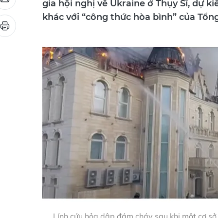
gia hội nghị về Ukraine ở Thụy Sĩ, dự ki
khác với “công thức hòa bình” của Tổng
Lính cứu hỏa dập đám cháy sau khi một cơ sở 