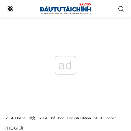
ad
SGGP Online
中文
SGGP Thể Thao
English Edition
SGGP Epaper
THẾ GIỚI