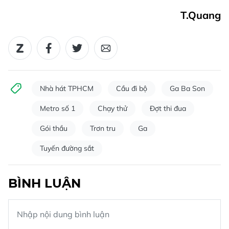
T.Quang
Nhà hát TPHCM
Cầu đi bộ
Ga Ba Son
Metro số 1
Chạy thử
Đợt thi đua
Gói thầu
Trơn tru
Ga
Tuyến đường sắt
BÌNH LUẬN