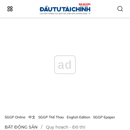
ad
SGGP Online
中文
SGGP Thể Thao
English Edition
SGGP Epaper
BẤT ĐỘNG SẢN
Quy hoạch - Đô thị