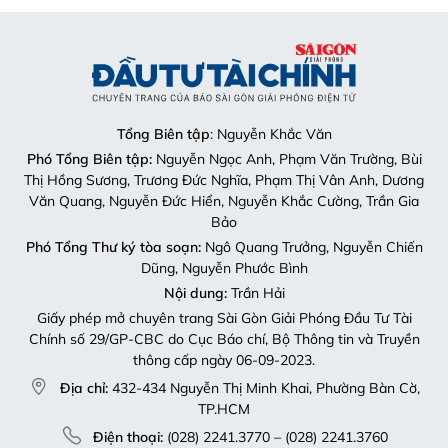
Tổng Biên tập
: Nguyễn Khắc Văn
Phó Tổng Biên tập:
Nguyễn Ngọc Anh, Phạm Văn Trường, Bùi
Thị Hồng Sương, Trương Đức Nghĩa, Phạm Thị Vân Anh, Dương
Văn Quang, Nguyễn Đức Hiển, Nguyễn Khắc Cường, Trần Gia
Bảo
Phó Tổng Thư ký tòa soạn:
Ngô Quang Trưởng, Nguyễn Chiến
Dũng, Nguyễn Phước Bình
Nội dung:
Trần Hải
Giấy phép mở chuyên trang Sài Gòn Giải Phóng Đầu Tư Tài
Chính số 29/GP-CBC do Cục Báo chí, Bộ Thông tin và Truyền
thông cấp ngày 06-09-2023.
Địa chỉ:
432-434 Nguyễn Thị Minh Khai, Phường Bàn Cờ,
TP.HCM
Điện thoại:
(028) 2241.3770 – (028) 2241.3760
Fax:
(028) 3844.0522
Email:
toasoandttc@gmail.com