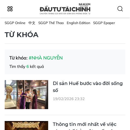
SGGP Online
中文
SGGP Thể Thao
English Edition
SGGP Epaper
TỪ KHÓA
Từ khóa:
#NHÀ NGUYỄN
Tìm thấy
6
kết quả
Di sản Huế bước vào đời sống
số
19/02/2026 23:32
Thông tin mới nhất về việc