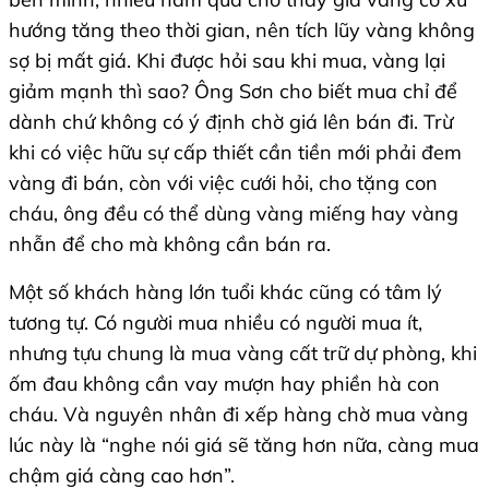
hướng tăng theo thời gian, nên tích lũy vàng không
sợ bị mất giá. Khi được hỏi sau khi mua, vàng lại
giảm mạnh thì sao? Ông Sơn cho biết mua chỉ để
dành chứ không có ý định chờ giá lên bán đi. Trừ
khi có việc hữu sự cấp thiết cần tiền mới phải đem
vàng đi bán, còn với việc cưới hỏi, cho tặng con
cháu, ông đều có thể dùng vàng miếng hay vàng
nhẫn để cho mà không cần bán ra.
Một số khách hàng lớn tuổi khác cũng có tâm lý
tương tự. Có người mua nhiều có người mua ít,
nhưng tựu chung là mua vàng cất trữ dự phòng, khi
ốm đau không cần vay mượn hay phiền hà con
cháu. Và nguyên nhân đi xếp hàng chờ mua vàng
lúc này là “nghe nói giá sẽ tăng hơn nữa, càng mua
chậm giá càng cao hơn”.