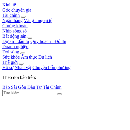
Kinh tế
Góc chuyên gia
Tài chính
Ngân hàng
Vàng - ngoại tệ
Chứng khoán
Nhịp sống số
Bất động sản
Dự án - đầu tư
Quy hoạch - Đô thị
Doanh nghiệp
Đời sống
Sức khỏe
Ẩm thực
Du lịch
Thế giới
Hồ sơ
Nhân vật
Chuyện bốn phương
Theo dõi báo trên:
Báo Sài Gòn Đầu Tư Tài Chính