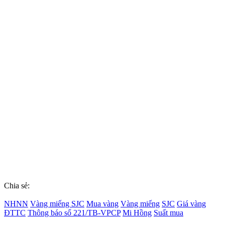
Chia sẻ:
NHNN
Vàng miếng SJC
Mua vàng
Vàng miếng
SJC
Giá vàng
ĐTTC
Thông báo số 221/TB-VPCP
Mi Hồng
Suất mua