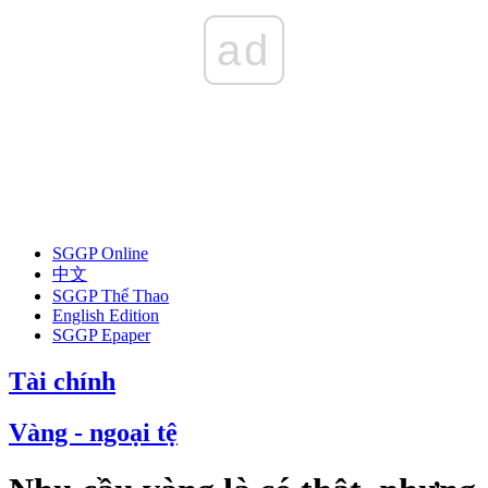
ad
SGGP Online
中文
SGGP Thể Thao
English Edition
SGGP Epaper
Tài chính
Vàng - ngoại tệ