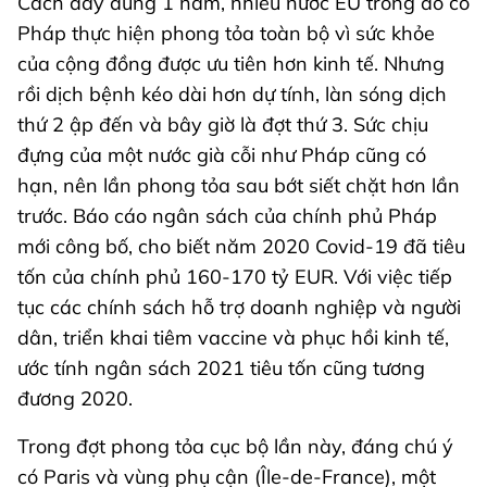
Cách đây đúng 1 năm, nhiều nước EU trong đó có
Pháp thực hiện phong tỏa toàn bộ vì sức khỏe
của cộng đồng được ưu tiên hơn kinh tế. Nhưng
rồi dịch bệnh kéo dài hơn dự tính, làn sóng dịch
thứ 2 ập đến và bây giờ là đợt thứ 3. Sức chịu
đựng của một nước già cỗi như Pháp cũng có
hạn, nên lần phong tỏa sau bớt siết chặt hơn lần
trước. Báo cáo ngân sách của chính phủ Pháp
mới công bố, cho biết năm 2020 Covid-19 đã tiêu
tốn của chính phủ 160-170 tỷ EUR. Với việc tiếp
tục các chính sách hỗ trợ doanh nghiệp và người
dân, triển khai tiêm vaccine và phục hồi kinh tế,
ước tính ngân sách 2021 tiêu tốn cũng tương
đương 2020.
Trong đợt phong tỏa cục bộ lần này, đáng chú ý
có Paris và vùng phụ cận (Île-de-France), một