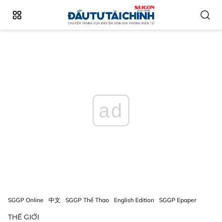
ad
SGGP Online
中文
SGGP Thể Thao
English Edition
SGGP Epaper
THẾ GIỚI