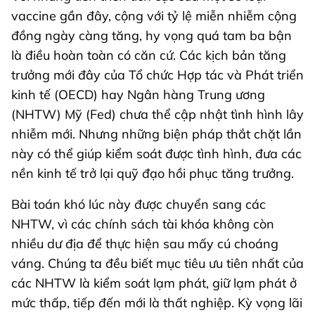
vaccine gần đây, cộng với tỷ lệ miễn nhiễm cộng
đồng ngày càng tăng, hy vọng quá tam ba bận
là điều hoàn toàn có căn cứ. Các kịch bản tăng
trưởng mới đây của Tổ chức Hợp tác và Phát triển
kinh tế (OECD) hay Ngân hàng Trung ương
(NHTW) Mỹ (Fed) chưa thể cập nhật tình hình lây
nhiễm mới. Nhưng những biện pháp thắt chặt lần
này có thể giúp kiểm soát được tình hình, đưa các
nền kinh tế trở lại quỹ đạo hồi phục tăng trưởng.
Bài toán khó lúc này được chuyển sang các
NHTW, vì các chính sách tài khóa không còn
nhiều dư địa để thực hiện sau mấy cú choáng
váng. Chúng ta đều biết mục tiêu ưu tiên nhất của
các NHTW là kiểm soát lạm phát, giữ lạm phát ở
mức thấp, tiếp đến mới là thất nghiệp. Kỳ vọng lãi