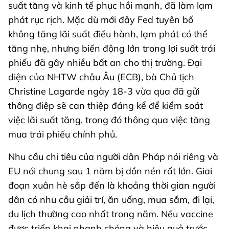
suất tăng và kinh tế phục hồi mạnh, đã làm lạm
phát rục rịch. Mặc dù mới đây Fed tuyên bố
không tăng lãi suất điều hành, lạm phát có thể
tăng nhẹ, nhưng biến động lớn trong lợi suất trái
phiếu đã gây nhiều bất an cho thị trường. Đại
diện của NHTW châu Âu (ECB), bà Chủ tịch
Christine Lagarde ngày 18-3 vừa qua đã gửi
thông điệp sẽ can thiệp đáng kể để kiểm soát
việc lãi suất tăng, trong đó thông qua việc tăng
mua trái phiếu chính phủ.
Nhu cầu chi tiêu của người dân Pháp nói riêng và
EU nói chung sau 1 năm bị dồn nén rất lớn. Giai
đoạn xuân hè sắp đến là khoảng thời gian người
dân có nhu cầu giải trí, ăn uống, mua sắm, đi lại,
du lịch thường cao nhất trong năm. Nếu vaccine
được triển khai nhanh chóng và hiệu quả trước