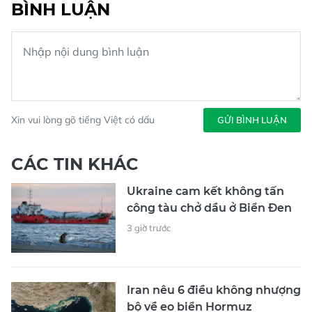
BÌNH LUẬN
Xin vui lòng gõ tiếng Việt có dấu
GỬI BÌNH LUẬN
CÁC TIN KHÁC
Ukraine cam kết không tấn
công tàu chở dầu ở Biển Đen
3 giờ trước
Iran nêu 6 điều không nhượng
bộ về eo biển Hormuz