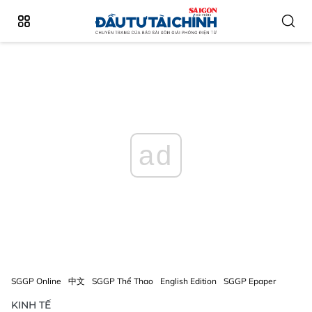
ad
SGGP Online
中文
SGGP Thể Thao
English Edition
SGGP Epaper
KINH TẾ