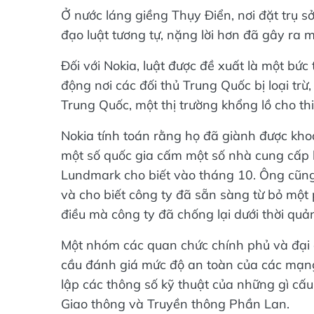
Ở nước láng giềng Thụy Điển, nơi đặt trụ sở
đạo luật tương tự, nặng lời hơn đã gây ra m
Đối với Nokia, luật được đề xuất là một bứ
động nơi các đối thủ Trung Quốc bị loại tr
Trung Quốc, một thị trường khổng lồ cho th
Nokia tính toán rằng họ đã giành được khoả
một số quốc gia cấm một số nhà cung cấp 
Lundmark cho biết vào tháng 10. Ông cũng
và cho biết công ty đã sẵn sàng từ bỏ một
điều mà công ty đã chống lại dưới thời quả
Một nhóm các quan chức chính phủ và đại d
cầu đánh giá mức độ an toàn của các mạng 
lập các thông số kỹ thuật của những gì cấ
Giao thông và Truyền thông Phần Lan.