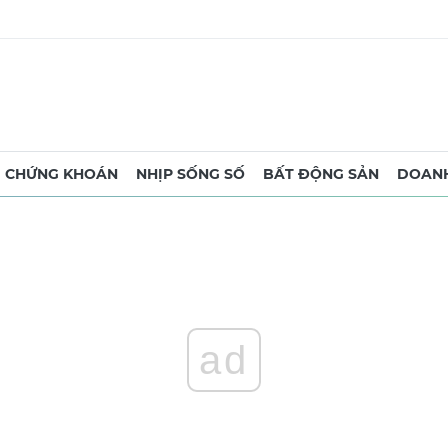
CHỨNG KHOÁN
NHỊP SỐNG SỐ
BẤT ĐỘNG SẢN
DOANH
ad