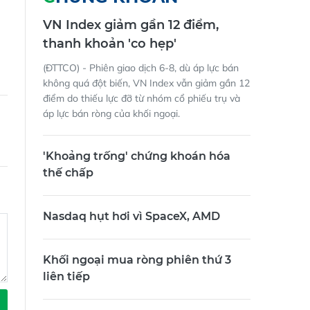
CHỨNG KHOÁN
VN Index giảm gần 12 điểm,
thanh khoản 'co hẹp'
(ĐTTCO) - Phiên giao dịch 6-8, dù áp lực bán
không quá đột biến, VN Index vẫn giảm gần 12
điểm do thiếu lực đỡ từ nhóm cổ phiếu trụ và
áp lực bán ròng của khối ngoại.
'Khoảng trống' chứng khoán hóa
thế chấp
Nasdaq hụt hơi vì SpaceX, AMD
Khối ngoại mua ròng phiên thứ 3
liên tiếp