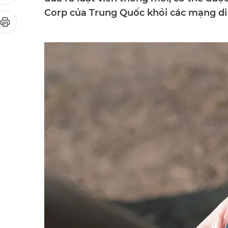
đưa ra luật viễn thông mới, có thể đượ
Corp của Trung Quốc khỏi các mạng di