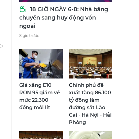
18 GIỜ NGÀY 6-8: Nhà băng
chuyển sang huy động vốn
ngoại
8 giờ trước
Giá xăng E10
Chính phủ đề
RON 95 giảm về
xuất tăng 86.100
mức 22.300
tỷ đồng làm
đồng mỗi lít
đường sắt Lào
Cai - Hà Nội - Hải
Phòng