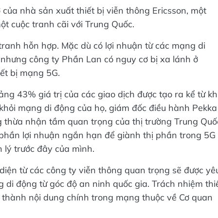
 của nhà sản xuất thiết bị viễn thông Ericsson, một
ột cuộc tranh cãi với Trung Quốc.
c tranh hỗn hợp. Mặc dù có lợi nhuận từ các mạng di
ừ, nhưng công ty Phần Lan có nguy cơ bị xa lánh ở
iết bị mạng 5G.
ng 43% giá trị của các giao dịch được tạo ra kể từ kh
khỏi mạng di động của họ, giám đốc điều hành Pekka
 thừa nhận tầm quan trọng của thị trường Trung Quố
 phần lợi nhuận ngắn hạn để giành thị phần trong 5G 
n lý trước đây của mình.
iện từ các công ty viễn thông quan trọng sẽ được yê
di động từ góc độ an ninh quốc gia. Trách nhiệm thi
u thành nội dung chính trong mạng thuộc về Cơ quan