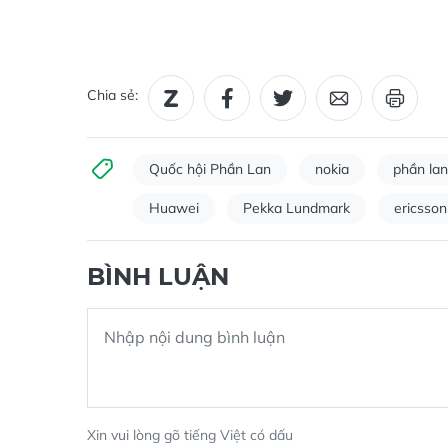
Chia sẻ:
Quốc hội Phần Lan
nokia
phần lan
Huawei
Pekka Lundmark
ericsson
BÌNH LUẬN
Xin vui lòng gõ tiếng Việt có dấu