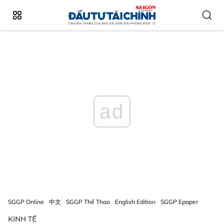
ad
SGGP Online
中文
SGGP Thể Thao
English Edition
SGGP Epaper
KINH TẾ