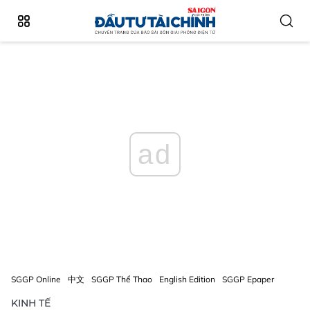
ad
SGGP Online
中文
SGGP Thể Thao
English Edition
SGGP Epaper
KINH TẾ