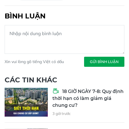
BÌNH LUẬN
Xin vui lòng gõ tiếng Việt có dấu
GỬI BÌNH LUẬN
CÁC TIN KHÁC
18 GIỜ NGÀY 7-8: Quy định
thời hạn có làm giảm giá
chung cư?
3 giờ trước