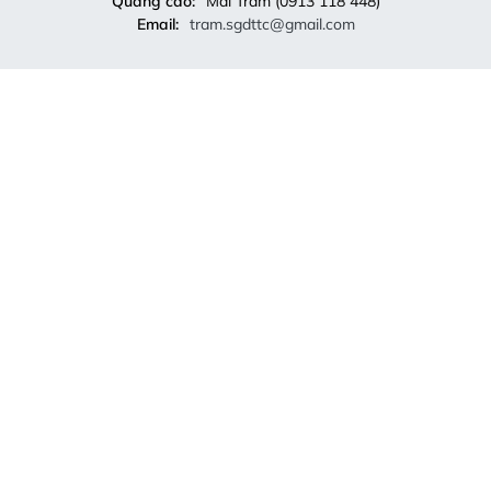
Quảng cáo:
Mai Trâm (0913 118 448)
Email:
tram.sgdttc@gmail.com