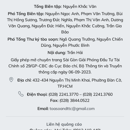
Tổng Biên tập
: Nguyễn Khắc Văn
Phó Tổng Biên tập:
Nguyễn Ngọc Anh, Phạm Văn Trường, Bùi
Thị Hồng Sương, Trương Đức Nghĩa, Phạm Thị Vân Anh, Dương
Văn Quang, Nguyễn Đức Hiển, Nguyễn Khắc Cường, Trần Gia
Bảo
Phó Tổng Thư ký tòa soạn:
Ngô Quang Trưởng, Nguyễn Chiến
Dũng, Nguyễn Phước Bình
Nội dung:
Trần Hải
Giấy phép mở chuyên trang Sài Gòn Giải Phóng Đầu Tư Tài
Chính số 29/GP-CBC do Cục Báo chí, Bộ Thông tin và Truyền
thông cấp ngày 06-09-2023.
Địa chỉ:
432-434 Nguyễn Thị Minh Khai, Phường Bàn Cờ,
TP.HCM
Điện thoại:
(028) 2241.3770 – (028) 2241.3760
Fax:
(028) 3844.0522
Email:
toasoandttc@gmail.com
Liên hệ quảng cáo