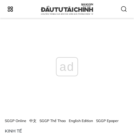
ad
SGGP Online
中文
SGGP Thể Thao
English Edition
SGGP Epaper
KINH TẾ