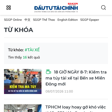
SGGP Online
中文
SGGP Thể Thao
English Edition
SGGP Epaper
TỪ KHÓA
Từ khóa:
#TÀI XẾ
Tìm thấy
16
kết quả
18 GIỜ NGÀY 8-7: Kiểm tra
ma túy tài xế tại Bến xe Miền
Đông mới
08/07/2026 11:00
TPHCM loay hoay gỡ khó việc