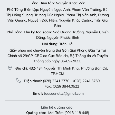
Tổng Biên tập
: Nguyễn Khắc Văn
Phó Tổng Biên tập:
Nguyễn Ngọc Anh, Phạm Văn Trường, Bùi
Thị Hồng Sương, Trương Đức Nghĩa, Phạm Thị Vân Anh, Dương
Văn Quang, Nguyễn Đức Hiển, Nguyễn Khắc Cường, Trần Gia
Bảo
Phó Tổng Thư ký tòa soạn:
Ngô Quang Trưởng, Nguyễn Chiến
Dũng, Nguyễn Phước Bình
Nội dung:
Trần Hải
Giấy phép mở chuyên trang Sài Gòn Giải Phóng Đầu Tư Tài
Chính số 29/GP-CBC do Cục Báo chí, Bộ Thông tin và Truyền
thông cấp ngày 06-09-2023.
Địa chỉ:
432-434 Nguyễn Thị Minh Khai, Phường Bàn Cờ,
TP.HCM
Điện thoại:
(028) 2241.3770 – (028) 2241.3760
Fax:
(028) 3844.0522
Email:
toasoandttc@gmail.com
Liên hệ quảng cáo
Quảng cáo:
Mai Trâm (0913 118 448)