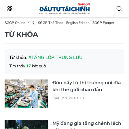
SGGP Online
中文
SGGP Thể Thao
English Edition
SGGP Epaper
TỪ KHÓA
Từ khóa:
#TẦNG LỚP TRUNG LƯU
Tìm thấy
17
kết quả
Đòn bẩy từ thị trường nội địa
khi thế giới chao đảo
04/03/2026 01:10
Mỹ đang gia tăng chênh lệch