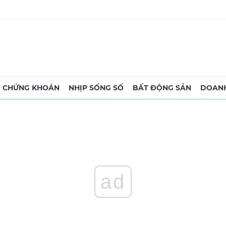
CHỨNG KHOÁN
NHỊP SỐNG SỐ
BẤT ĐỘNG SẢN
DOANH
ad