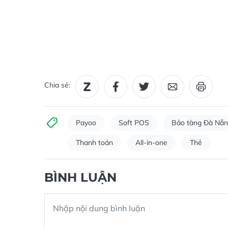
Chia sẻ:
Payoo
Soft POS
Bảo tàng Đà Nẵ
Thanh toán
All-in-one
Thẻ
BÌNH LUẬN