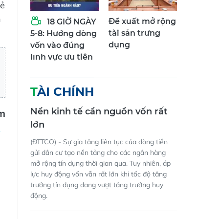
lẻ
h
Đề xuất mở rộng
18 GIỜ NGÀY
tài sản trưng
5-8: Hướng dòng
dụng
vốn vào đúng
lĩnh vực ưu tiên
TÀI CHÍNH
Nền kinh tế cần nguồn vốn rất
m
lớn
(ĐTTCO) - Sự gia tăng liên tục của dòng tiền
gửi dân cư tạo nền tảng cho các ngân hàng
mở rộng tín dụng thời gian qua. Tuy nhiên, áp
lực huy động vốn vẫn rất lớn khi tốc độ tăng
trưởng tín dụng đang vượt tăng trưởng huy
động.