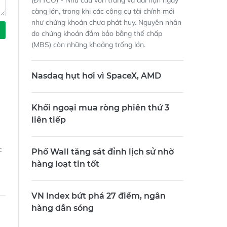
(ĐTTCO) - Nhu cầu vốn trung và dài hạn ngày
càng lớn, trong khi các công cụ tài chính mới
như chứng khoán chưa phát huy. Nguyên nhân
do chứng khoán đảm bảo bằng thế chấp
(MBS) còn những khoảng trống lớn.
Nasdaq hụt hơi vì SpaceX, AMD
Khối ngoại mua ròng phiên thứ 3
liên tiếp
c
Phố Wall tăng sát đỉnh lịch sử nhờ
hàng loạt tin tốt
VN Index bứt phá 27 điểm, ngân
hàng dẫn sóng