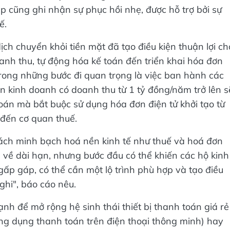
p cũng ghi nhận sự phục hồi nhẹ, được hỗ trợ bởi sự
ế.
ch chuyển khỏi tiền mặt đã tạo điều kiện thuận lợi ch
anh thu, tự động hóa kế toán đến triển khai hóa đơn
trong những bước đi quan trọng là việc ban hành các
n kinh doanh có doanh thu từ 1 tỷ đồng/năm trở lên s
án mà bắt buộc sử dụng hóa đơn điện tử khởi tạo từ
p đến cơ quan thuế.
sách minh bạch hoá nền kinh tế như thuế và hoá đơn
 về dài hạn, nhưng bước đầu có thể khiến các hộ kinh
ấp gáp, có thể cần một lộ trình phù hợp và tạo điều
ghi", báo cáo nêu.
h để mở rộng hệ sinh thái thiết bị thanh toán giá rẻ
ng dụng thanh toán trên điện thoại thông minh) hay