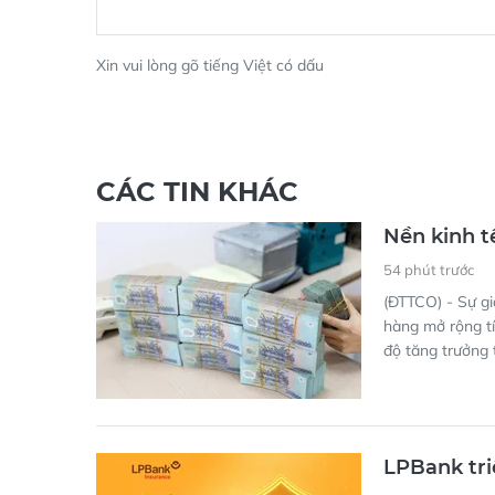
Xin vui lòng gõ tiếng Việt có dấu
CÁC TIN KHÁC
Nền kinh t
54 phút trước
(ĐTTCO) - Sự gi
hàng mở rộng tí
độ tăng trưởng 
LPBank tri