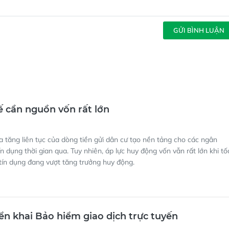
GỬI BÌNH LUẬN
ế cần nguồn vốn rất lớn
a tăng liên tục của dòng tiền gửi dân cư tạo nền tảng cho các ngân
n dụng thời gian qua. Tuy nhiên, áp lực huy động vốn vẫn rất lớn khi tố
tín dụng đang vượt tăng trưởng huy động.
ển khai Bảo hiểm giao dịch trực tuyến