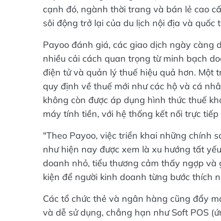
cạnh đó, ngành thời trang và bán lẻ cao cấ
sôi động trở lại của du lịch nội địa và quốc t
Payoo đánh giá, các giao dịch ngày càng dị
nhiều cải cách quan trọng từ minh bạch do
điện tử và quản lý thuế hiệu quả hơn. Một 
quy định về thuế mới như các hộ và cá nhâ
không còn được áp dụng hình thức thuế kho
máy tính tiền, với hệ thống kết nối trực tiế
"Theo Payoo, việc triển khai những chính 
như hiện nay được xem là xu hướng tất yếu
doanh nhỏ, tiểu thương cảm thấy ngợp và g
kiện để người kinh doanh từng bước thích n
Các tổ chức thẻ và ngân hàng cũng đẩy mạn
và dễ sử dụng, chẳng hạn như Soft POS (ứ