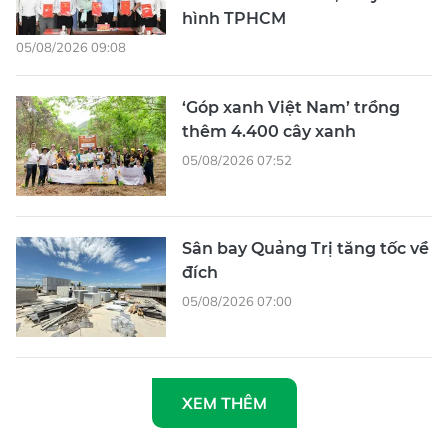
Sân bay Quảng Trị tăng tốc về
đích
05/08/2026 07:00
XEM THÊM
Tổng Biên tập
: Nguyễn Khắc Văn
Phó Tổng Biên tập:
Nguyễn Ngọc Anh, Phạm Văn Trường, Bùi
Thị Hồng Sương, Trương Đức Nghĩa, Phạm Thị Vân Anh, Dương