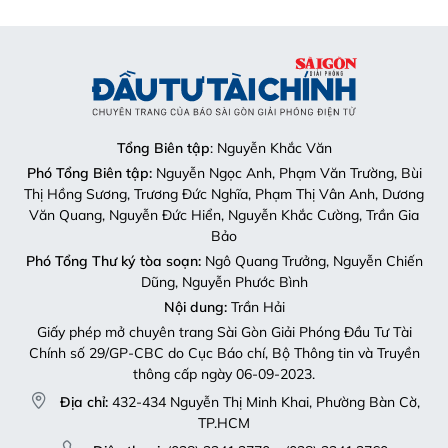
Văn Quang, Nguyễn Đức Hiển, Nguyễn Khắc Cường, Trần Gia
Bảo
Phó Tổng Thư ký tòa soạn:
Ngô Quang Trưởng, Nguyễn Chiến
Dũng, Nguyễn Phước Bình
Nội dung:
Trần Hải
Giấy phép mở chuyên trang Sài Gòn Giải Phóng Đầu Tư Tài
Chính số 29/GP-CBC do Cục Báo chí, Bộ Thông tin và Truyền
thông cấp ngày 06-09-2023.
Địa chỉ:
432-434 Nguyễn Thị Minh Khai, Phường Bàn Cờ,
TP.HCM
Điện thoại:
(028) 2241.3770 – (028) 2241.3760
Fax:
(028) 3844.0522
Email:
toasoandttc@gmail.com
Liên hệ quảng cáo
Quảng cáo:
Mai Trâm (0913 118 448)
Email:
tram.sgdttc@gmail.com