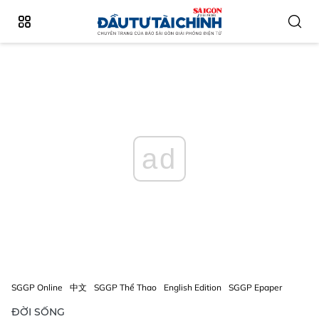
ad
SGGP Online
中文
SGGP Thể Thao
English Edition
SGGP Epaper
ĐỜI SỐNG