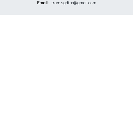
Email:
tram.sgdttc@gmail.com