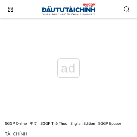
ad
SGGP Online
中文
SGGP Thể Thao
English Edition
SGGP Epaper
TÀI CHÍNH