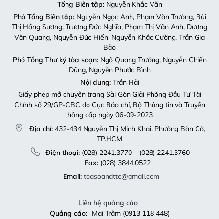
Tổng Biên tập
: Nguyễn Khắc Văn
Phó Tổng Biên tập:
Nguyễn Ngọc Anh, Phạm Văn Trường, Bùi
Thị Hồng Sương, Trương Đức Nghĩa, Phạm Thị Vân Anh, Dương
Văn Quang, Nguyễn Đức Hiển, Nguyễn Khắc Cường, Trần Gia
Bảo
Phó Tổng Thư ký tòa soạn:
Ngô Quang Trưởng, Nguyễn Chiến
Dũng, Nguyễn Phước Bình
Nội dung:
Trần Hải
Giấy phép mở chuyên trang Sài Gòn Giải Phóng Đầu Tư Tài
Chính số 29/GP-CBC do Cục Báo chí, Bộ Thông tin và Truyền
thông cấp ngày 06-09-2023.
Địa chỉ:
432-434 Nguyễn Thị Minh Khai, Phường Bàn Cờ,
TP.HCM
Điện thoại:
(028) 2241.3770 – (028) 2241.3760
Fax:
(028) 3844.0522
Email:
toasoandttc@gmail.com
Liên hệ quảng cáo
Quảng cáo:
Mai Trâm (0913 118 448)