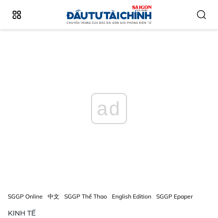
ad
SGGP Online
中文
SGGP Thể Thao
English Edition
SGGP Epaper
KINH TẾ