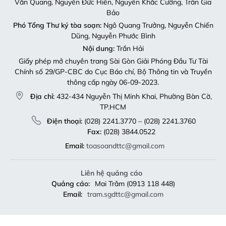
Văn Quang, Nguyễn Đức Hiển, Nguyễn Khắc Cường, Trần Gia
Bảo
Phó Tổng Thư ký tòa soạn:
Ngô Quang Trưởng, Nguyễn Chiến
Dũng, Nguyễn Phước Bình
Nội dung:
Trần Hải
Giấy phép mở chuyên trang Sài Gòn Giải Phóng Đầu Tư Tài
Chính số 29/GP-CBC do Cục Báo chí, Bộ Thông tin và Truyền
thông cấp ngày 06-09-2023.
Địa chỉ:
432-434 Nguyễn Thị Minh Khai, Phường Bàn Cờ,
TP.HCM
Điện thoại:
(028) 2241.3770 – (028) 2241.3760
Fax:
(028) 3844.0522
Email:
toasoandttc@gmail.com
Liên hệ quảng cáo
Quảng cáo:
Mai Trâm (0913 118 448)
Email:
tram.sgdttc@gmail.com