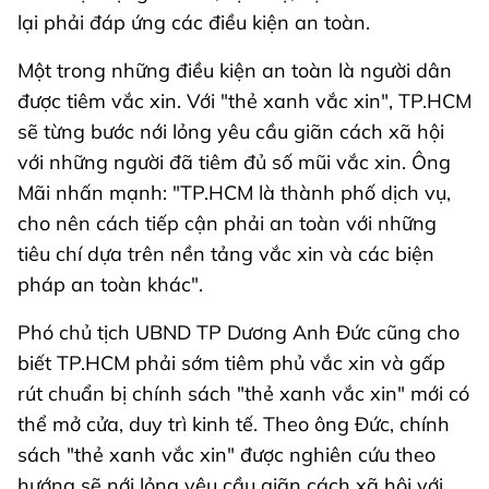
lại phải đáp ứng các điều kiện an toàn.
Một trong những điều kiện an toàn là người dân
được tiêm vắc xin. Với "thẻ xanh vắc xin", TP.HCM
sẽ từng bước nới lỏng yêu cầu giãn cách xã hội
với những người đã tiêm đủ số mũi vắc xin. Ông
Mãi nhấn mạnh: "TP.HCM là thành phố dịch vụ,
cho nên cách tiếp cận phải an toàn với những
tiêu chí dựa trên nền tảng vắc xin và các biện
pháp an toàn khác".
Phó chủ tịch UBND TP Dương Anh Đức cũng cho
biết TP.HCM phải sớm tiêm phủ vắc xin và gấp
rút chuẩn bị chính sách "thẻ xanh vắc xin" mới có
thể mở cửa, duy trì kinh tế. Theo ông Đức, chính
sách "thẻ xanh vắc xin" được nghiên cứu theo
hướng sẽ nới lỏng yêu cầu giãn cách xã hội với