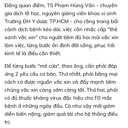
Đồng quan điểm, TS Phạm Hùng Vân - chuyên
gia dịch tễ học, nguyên giảng viên khoa vi sinh
Trường ĐH Y dược TP.HCM - cho rằng trong bối
cảnh dịch bệnh kéo dài, việc cân nhắc cấp "thẻ
xanh vắc xin" cho người tiêm đủ hai mũi vắc xin
làm việc, từng bước ổn định đời sống, phục hồi
kinh tế là điều cần thiết.
Để từng bước "mở cửa", theo ông, cần phải đáp
ứng 2 yêu cầu cơ bản. Thứ nhất, phải bằng mọi
cách có được nguồn vắc xin và đẩy mạnh tiêm
chủng vắc xin càng sớm càng tốt. Thứ hai, phải
có đủ thuốc kháng virus đặc hiệu cho F0 mắc
bệnh ở những ngày đầu. Có như vậy mới giảm
diễn biến nặng, giảm quá tải cho hệ thống điều
trị.