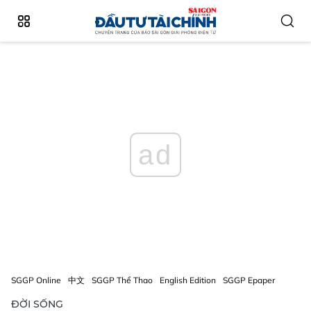
ad
SGGP Online
中文
SGGP Thể Thao
English Edition
SGGP Epaper
ĐỜI SỐNG