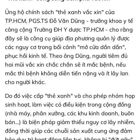
Ủng hộ chính sách "thẻ xanh vắc xin" của
TP.HCM, PGS.TS Đỗ Văn Dũng - trưởng khoa y tế
công cộng Trường ĐH Y dược TP.HCM - cho rằng
đây sẽ là công cụ giúp địa phương quản lý được
các nguy cơ trong bối cảnh "mở cửa dần dần",
phục hồi kinh tế. Theo ông Dũng, người tiêm đủ
hai mũi vắc xin chắc chắn sẽ ít mắc bệnh, nếu
mắc thì bệnh không diễn tiến nặng và ít lây lan
cho người khác.
Do đó việc cấp "thẻ xanh" và cho phép nhóm họp
sinh hoạt, làm việc có điều kiện trong cộng đồng
(nhà máy, phân xưởng, các khu kinh doanh, buôn
bán...) là biện pháp giảm thiểu nguy cơ lây nhiễm,
đồng thời giúp các chuỗi sản xuất cung ứng đảm
bảo duy trì hoạt động liên tục, không bị "đứt gãy"