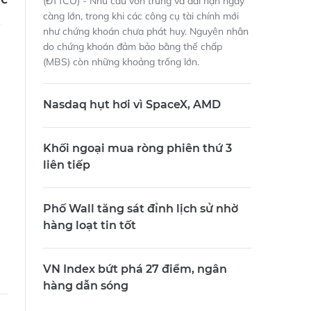
ức
(ĐTTCO) - Nhu cầu vốn trung và dài hạn ngày
càng lớn, trong khi các công cụ tài chính mới
như chứng khoán chưa phát huy. Nguyên nhân
do chứng khoán đảm bảo bằng thế chấp
(MBS) còn những khoảng trống lớn.
Nasdaq hụt hơi vì SpaceX, AMD
Khối ngoại mua ròng phiên thứ 3
liên tiếp
Phố Wall tăng sát đỉnh lịch sử nhờ
hàng loạt tin tốt
VN Index bứt phá 27 điểm, ngân
hàng dẫn sóng