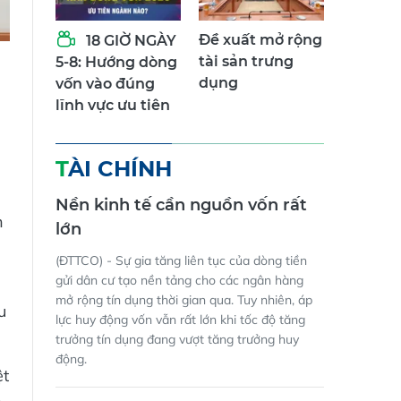
Đề xuất mở rộng
18 GIỜ NGÀY
tài sản trưng
5-8: Hướng dòng
dụng
vốn vào đúng
lĩnh vực ưu tiên
TÀI CHÍNH
Nền kinh tế cần nguồn vốn rất
n
lớn
(ĐTTCO) - Sự gia tăng liên tục của dòng tiền
gửi dân cư tạo nền tảng cho các ngân hàng
mở rộng tín dụng thời gian qua. Tuy nhiên, áp
u
lực huy động vốn vẫn rất lớn khi tốc độ tăng
trưởng tín dụng đang vượt tăng trưởng huy
động.
ệt