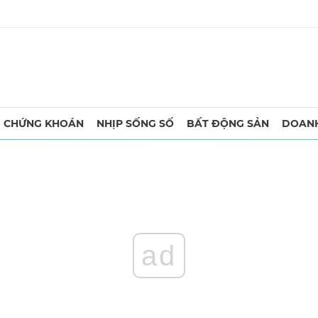
CHỨNG KHOÁN
NHỊP SỐNG SỐ
BẤT ĐỘNG SẢN
DOANH
ad