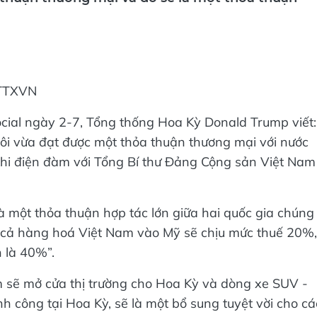
 thuận thương mại và đó sẽ là một thỏa thuận
/TTXVN
ocial ngày 2-7, Tổng thống Hoa Kỳ Donald Trump viết:
tôi vừa đạt được một thỏa thuận thương mại với nước
hi điện đàm với Tổng Bí thư Đảng Cộng sản Việt Nam
à một thỏa thuận hợp tác lớn giữa hai quốc gia chúng
t cả hàng hoá Việt Nam vào Mỹ sẽ chịu mức thuế 20%,
 là 40%”.
m sẽ mở cửa thị trường cho Hoa Kỳ và dòng xe SUV -
nh công tại Hoa Kỳ, sẽ là một bổ sung tuyệt vời cho cá