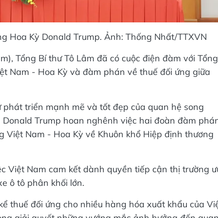
ống Hoa Kỳ Donald Trump. Ảnh: Thống Nhất/TTXVN
am), Tổng Bí thư Tô Lâm đã có cuộc điện đàm với Tổng
ệt Nam - Hoa Kỳ và đàm phán về thuế đối ứng giữa
ự phát triển mạnh mẽ và tốt đẹp của quan hệ song
g Donald Trump hoan nghênh việc hai đoàn đàm phá
g Việt Nam - Hoa Kỳ về Khuôn khổ Hiệp định thương
c Việt Nam cam kết dành quyền tiếp cận thị trường ư
e ô tô phân khối lớn.
ể thuế đối ứng cho nhiều hàng hóa xuất khẩu của Vi