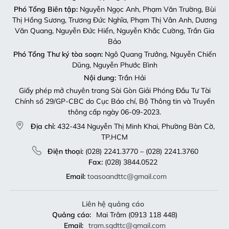
Phó Tổng Biên tập:
Nguyễn Ngọc Anh, Phạm Văn Trường, Bùi
Thị Hồng Sương, Trương Đức Nghĩa, Phạm Thị Vân Anh, Dương
Văn Quang, Nguyễn Đức Hiển, Nguyễn Khắc Cường, Trần Gia
Bảo
Phó Tổng Thư ký tòa soạn:
Ngô Quang Trưởng, Nguyễn Chiến
Dũng, Nguyễn Phước Bình
Nội dung:
Trần Hải
Giấy phép mở chuyên trang Sài Gòn Giải Phóng Đầu Tư Tài
Chính số 29/GP-CBC do Cục Báo chí, Bộ Thông tin và Truyền
thông cấp ngày 06-09-2023.
Địa chỉ:
432-434 Nguyễn Thị Minh Khai, Phường Bàn Cờ,
TP.HCM
Điện thoại:
(028) 2241.3770 – (028) 2241.3760
Fax:
(028) 3844.0522
Email:
toasoandttc@gmail.com
Liên hệ quảng cáo
Quảng cáo:
Mai Trâm (0913 118 448)
Email:
tram.sgdttc@gmail.com