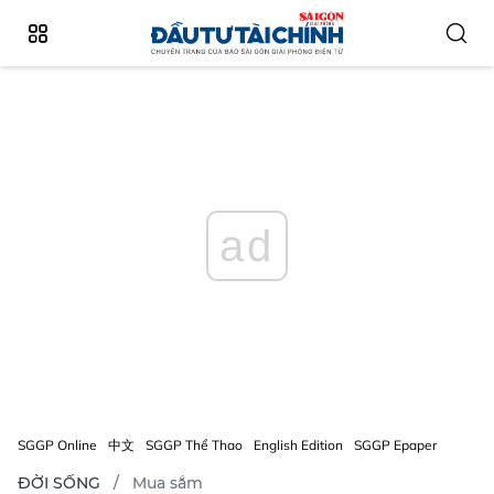
ad
SGGP Online
中文
SGGP Thể Thao
English Edition
SGGP Epaper
ĐỜI SỐNG
Mua sắm