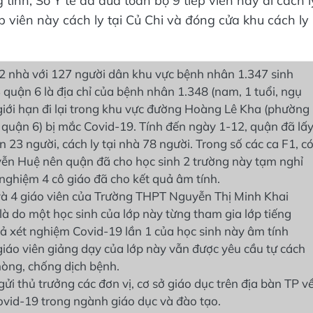
tính, Sở Y tế đã đưa toàn bộ 9 tiếp viên này đi cách l
p viên này cách ly tại Củ Chi và đóng cửa khu cách ly
2 nhà với 127 người dân khu vực bệnh nhân 1.347 sinh
quận 6 là địa chỉ của bệnh nhân 1.348 (nam, 1 tuổi, ngụ
 giới hạn đi lại trong khu vực đường Hoàng Lê Kha (phường
ụ quận 6) bị mắc Covid-19. Tính đến ngày 1-12, quận đã lấ
 23 người, cách ly tại nhà 78 người. Trong số các ca F1, c
yễn Huệ nên quận đã cho học sinh 2 trường này tạm nghỉ
nghiệm 4 cô giáo đã cho kết quả âm tính.
và 4 giáo viên của Trường THPT Nguyễn Thị Minh Khai
là do một học sinh của lớp này từng tham gia lớp tiếng
ả xét nghiệm Covid-19 lần 1 của học sinh này âm tính
iáo viên giảng dạy của lớp này vẫn được yêu cầu tự cách
hòng, chống dịch bệnh.
thủ trưởng các đơn vị, cơ sở giáo dục trên địa bàn TP v
vid-19 trong ngành giáo dục và đào tạo.