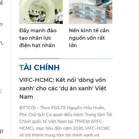
về
TP
Đẩy mạnh đào
Nền kinh tế cần
tạo nhân lực
nguồn vốn rất
h,
điện hạt nhân
lớn
TÀI CHÍNH
VIFC-HCMC: Kết nối 'dòng vốn
xanh' cho các 'dự án xanh' Việt
c
Nam
(ĐTTCO) - Theo PGS.TS Nguyễn Hữu Huân,
Phó Chủ tịch Cơ quan điều hành Trung tâm Tài
Chính quốc tế Việt Nam tại TPHCM (VIFC-
HCMC), mục tiêu đến năm 2030, VIFC-HCMC
ếp
sẽ trở thành trung tâm tài chính xanh và