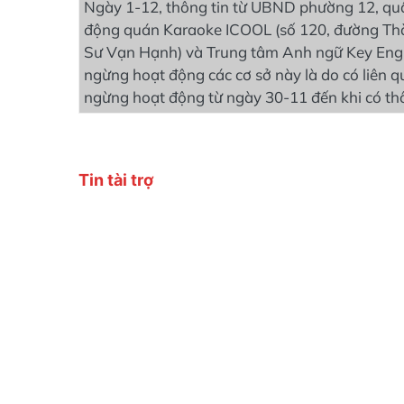
Ngày 1-12, thông tin từ UBND phường 12, quậ
động quán Karaoke ICOOL (số 120, đường Thà
Sư Vạn Hạnh) và Trung tâm Anh ngữ Key Engl
ngừng hoạt động các cơ sở này là do có liên 
ngừng hoạt động từ ngày 30-11 đến khi có th