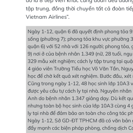
đó là 8 tiếp viên khác cùng đoàn đều dương 
tập trung, đồng thời chuyển tất cả đoàn tiế
Vietnam Airlines”.
Ngày 1-12, quận 6 đã quyết định phong tỏa 9
sống (phường 7); phong tỏa khu vực phường 3 
quận 6) với 52 nhà với 126 người; phong tỏa,
9) nơi ở của bệnh nhân 1.349 (nữ, 28 tuổi, ng
329 mẫu xét nghiệm; cách ly tập trung tại quận
4 giáo viên Trường Tiểu học Võ Văn Tần, Ngu
học để chờ kết quả xét nghiệm. Bước đầu, xét 
Cũng trong ngày 1-12, 48 học sinh lớp 10A3 
được yêu cầu tự cách ly tại nhà. Nguyên nhân 
Anh do bệnh nhân 1.347 giảng dạy. Dù kết qu
nhưng toàn bộ học sinh của lớp 10A3 cùng 4 g
ly tại nhà để đảm bảo an toàn cho công tác p
Ngày 1-12, Sở GD-ĐT TPHCM đã có văn bản gửi 
đẩy mạnh các biện pháp phòng, chống dịch Co