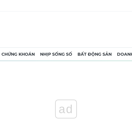
CHỨNG KHOÁN
NHỊP SỐNG SỐ
BẤT ĐỘNG SẢN
DOANH
ad