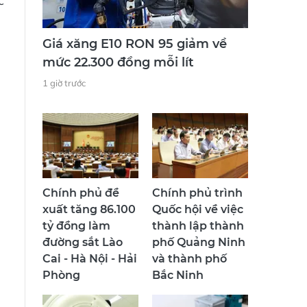
c
Giá xăng E10 RON 95 giảm về
mức 22.300 đồng mỗi lít
1 giờ trước
Chính phủ đề
Chính phủ trình
xuất tăng 86.100
Quốc hội về việc
tỷ đồng làm
thành lập thành
đường sắt Lào
phố Quảng Ninh
Cai - Hà Nội - Hải
và thành phố
Phòng
Bắc Ninh