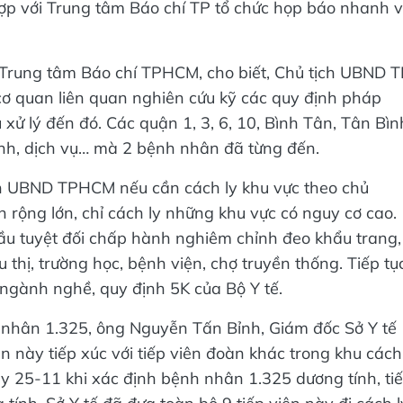
hợp với Trung tâm Báo chí TP tổ chức họp báo nhanh 
 Trung tâm Báo chí TPHCM, cho biết, Chủ tịch UBND 
 quan liên quan nghiên cứu kỹ các quy định pháp
xử lý đến đó. Các quận 1, 3, 6, 10, Bình Tân, Tân Bìn
anh, dịch vụ… mà 2 bệnh nhân đã từng đến.
h UBND TPHCM nếu cần cách ly khu vực theo chủ
n rộng lớn, chỉ cách ly những khu vực có nguy cơ cao.
u tuyệt đối chấp hành nghiêm chỉnh đeo khẩu trang,
u thị, trường học, bệnh viện, chợ truyền thống. Tiếp tụ
 ngành nghề, quy định 5K của Bộ Y tế.
h nhân 1.325, ông Nguyễn Tấn Bỉnh, Giám đốc Sở Y tế
 này tiếp xúc với tiếp viên đoàn khác trong khu cách
ày 25-11 khi xác định bệnh nhân 1.325 dương tính, ti