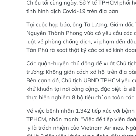
Chiều tối cùng ngày, Sở Y tế TPHCM phối 
tình hình dịch Covid-19 trên địa bàn.
Tại cuộc họp báo, ông Từ Lương, Giám đốc
Nguyễn Thành Phong vừa có yêu cầu các cơ
luật về phòng chống dịch, vi phạm đến đâu 
Tân Phú rà soát thật kỹ các cơ sở kinh do
Các quận-huyện chủ động đề xuất Chủ tịc
trương: Không giãn cách xã hội trên địa bà
Bên cạnh đó, Chủ tịch UBND TPHCM yêu cầ
khử khuẩn tại nơi công cộng, đặc biệt là siê
thực hiện nghiêm 8 bộ tiêu chí an toàn các
Về việc bệnh nhân 1.342 tiếp xúc với bện
TPHCM, nhấn mạnh: “Việc để tiếp viên đoàn
ly là trách nhiệm của Vietnam Airlines. Ng