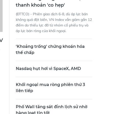
thanh khoản 'co hẹp'
(ĐTTCO) - Phiên giao dịch 6-8, dù áp lực bán
không quá đột biến, VN Index vẫn giảm gần 12
điểm do thiếu lực đỡ từ nhóm cổ phiếu trụ và
áp lực bán ròng của khối ngoại.
V
'Khoảng trống' chứng khoán hóa
thế chấp
Nasdaq hụt hơi vì SpaceX, AMD
Khối ngoại mua ròng phiên thứ 3
liên tiếp
Phố Wall tăng sát đỉnh lịch sử nhờ
hàng loạt tin tốt