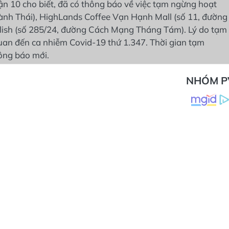
n 10 cho biết, đã có thông báo về việc tạm ngừng hoạt
nh Thái), HighLands Coffee Vạn Hạnh Mall (số 11, đường
ish (số 285/24, đường Cách Mạng Tháng Tám). Lý do tạm
quan đến ca nhiễm Covid-19 thứ 1.347. Thời gian tạm
ông báo mới.
NHÓM P