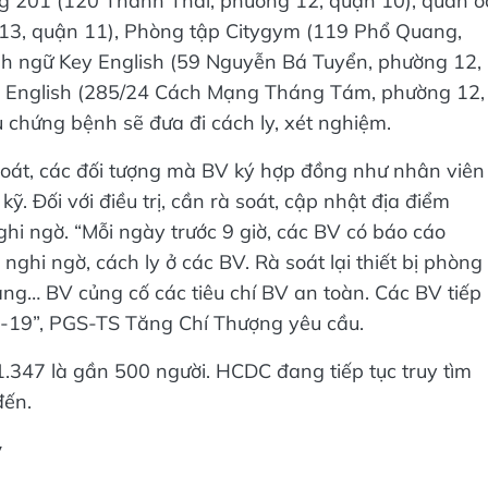
g 201 (120 Thành Thái, phường 12, quận 10), quán ố
3, quận 11), Phòng tập Citygym (119 Phổ Quang,
h ngữ Key English (59 Nguyễn Bá Tuyển, phường 12,
y English (285/24 Cách Mạng Tháng Tám, phường 12,
 chứng bệnh sẽ đưa đi cách ly, xét nghiệm.
oát, các đối tượng mà BV ký hợp đồng như nhân viên
kỹ. Đối với điều trị, cần rà soát, cập nhật địa điểm
i ngờ. “Mỗi ngày trước 9 giờ, các BV có báo cáo
nghi ngờ, cách ly ở các BV. Rà soát lại thiết bị phòng
ang… BV củng cố các tiêu chí BV an toàn. Các BV tiếp
d-19”, PGS-TS Tăng Chí Thượng yêu cầu.
.347 là gần 500 người. HCDC đang tiếp tục truy tìm
đến.
y