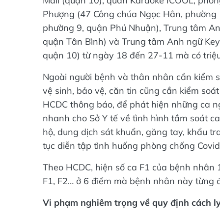
Mall (quận 10), quán Karaoke ICOOL, phòn
Phượng (47 Công chúa Ngọc Hân, phường 1
phường 9, quận Phú Nhuận), Trung tâm An
quận Tân Bình) và Trung tâm Anh ngữ Ke
quận 10) từ ngày 18 đến 27-11 mà có triệu
Ngoài người bệnh và thân nhân cần kiểm s
vệ sinh, bảo vệ, căn tin cũng cần kiểm soát 
HCDC thông báo, để phát hiện những ca ngh
nhanh cho Sở Y tế về tình hình tầm soát ca 
hộ, dung dịch sát khuẩn, găng tay, khẩu tr
tục diễn tập tình huống phòng chống Covi
Theo HCDC, hiện số ca F1 của bệnh nhân 1
F1, F2… ở 6 điểm mà bệnh nhân này từng 
Vi phạm nghiêm trọng về quy định cách l