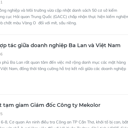
41
ông nghiệp và Môi trường vừa cập nhật danh sách 50 cơ sở kiểm
ng cục Hải quan Trung Quốc (GACC) chấp nhận thực hiện kiểm nghiệ
 và chất màu Vàng O đối với mít, sầu riêng.
ợp tác giữa doanh nghiệp Ba Lan và Việt Nam
36
h phủ Ba Lan rất quan tâm đến việc mở rộng danh mục các mặt hàng
Việt Nam, đồng thời tăng cường hỗ trợ kết nối giữa các doanh nghiệp
ắt tạm giam Giám đốc Công ty Mekolor
35
6-8, Cơ quan An ninh điều tra Công an TP Cần Thơ, khởi tố bị can, bắ