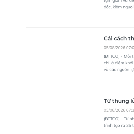
tạm giam và khá
đốc, kiêm người
Cải cách t
05/08/2026 07:
(ĐTTCO) - Môi t
chỉ là điểm khở
và các nguồn lự
Từ thung l
03/08/2026 07:
(ĐTTCO) - Từ n
trình tạo ra 35