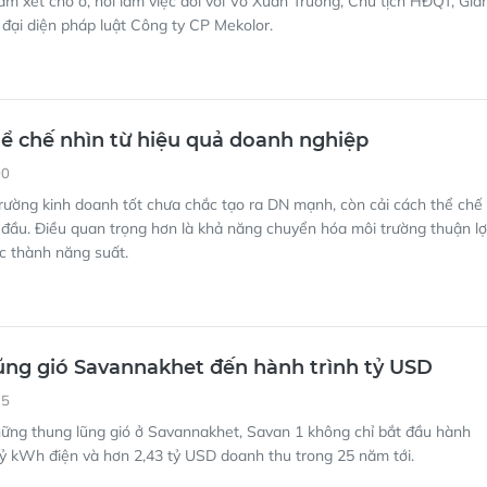
m xét chỗ ở, nơi làm việc đối với Võ Xuân Trường, Chủ tịch HĐQT, Gi
 đại diện pháp luật Công ty CP Mekolor.
hể chế nhìn từ hiệu quả doanh nghiệp
00
rường kinh doanh tốt chưa chắc tạo ra DN mạnh, còn cải cách thể chế
i đầu. Điều quan trọng hơn là khả năng chuyển hóa môi trường thuận lợ
c thành năng suất.
ũng gió Savannakhet đến hành trình tỷ USD
35
hững thung lũng gió ở Savannakhet, Savan 1 không chỉ bắt đầu hành
 tỷ kWh điện và hơn 2,43 tỷ USD doanh thu trong 25 năm tới.