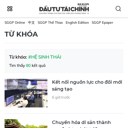
SGGP Online
中文
SGGP Thể Thao
English Edition
SGGP Epaper
TỪ KHÓA
Từ khóa:
#HỆ SINH THÁI
Tìm thấy
80
kết quả
Kết nối nguồn lực cho đổi mới
sáng tạo
6 giờ trước
Chuyển hóa di sản thành