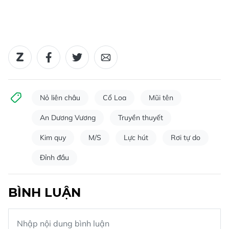
Nỏ liên châu
Cổ Loa
Mũi tên
An Dương Vương
Truyền thuyết
Kim quy
M/S
Lực hút
Rơi tự do
Đỉnh đầu
BÌNH LUẬN