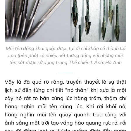
Mũi tên đồng khai quật được tại di chỉ khảo cổ thành Cổ
Loa (bên phả) có nhiều nét tương đồng với những mũi
tên sắt được sử dụng trong Thế chiến I. Ảnh: Hà Anh
Vậy là đã quá rõ ràng, truyền thuyết là sự thật
lịch sử đến từng chi tiết "nỏ thần" khi xưa là một
cây nỏ rất to bắn cùng lúc hàng trăm, thậm chí
hàng nghìn mũi tên cùng lúc. Khi rời khỏi nỏ,
hàng nghìn mũi tên quay quanh trục cùng với
ánh sáng mặt trời tạo vầng hào quang rực rỡ, rồi
sau đó đồng loạt rơi tự do xuống đỉnh đầu quân