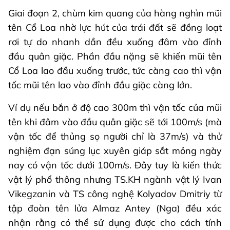
Giai đoạn 2, chùm kim quang của hàng nghìn mũi
tên Cổ Loa nhờ lực hút của trái đất sẽ đồng loạt
rơi tự do nhanh dần đều xuống đâm vào đỉnh
đầu quân giặc. Phần đầu nặng sẽ khiến mũi tên
Cổ Loa lao đầu xuống trước, tức càng cao thì vận
tốc mũi tên lao vào đỉnh đầu giặc càng lớn.
Ví dụ nếu bắn ở độ cao 300m thì vận tốc của mũi
tên khi đâm vào đầu quân giặc sẽ tới 100m/s (mà
vận tốc để thủng sọ người chỉ là 37m/s) và thử
nghiệm đạn súng lục xuyên giáp sắt mỏng ngày
nay có vận tốc dưới 100m/s. Đây tuy là kiến thức
vật lý phổ thông nhưng TS.KH ngành vật lý Ivan
Vikegzanin và TS công nghệ Kolyadov Dmitriy từ
tập đoàn tên lửa Almaz Antey (Nga) đều xác
nhận rằng có thể sử dụng được cho cách tính