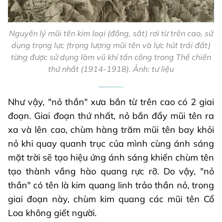
Nguyên lý mũi tên kim loại (đồng, sắt) rơi từ trên cao, sử
dụng trọng lực (trọng lượng mũi tên và lực hút trái đất)
từng được sử dụng làm vũ khí tấn công trong Thế chiến
thứ nhất (1914-1918). Ảnh: tư liệu
Như vậy, "nỏ thần" xưa bắn từ trên cao có 2 giai
đoạn. Giai đoạn thứ nhất, nỏ bắn đẩy mũi tên ra
xa và lên cao, chùm hàng trăm mũi tên bay khỏi
nỏ khi quay quanh trục của mình cùng ánh sáng
mặt trời sẽ tạo hiệu ứng ánh sáng khiến chùm tên
tạo thành vầng hào quang rực rỡ. Do vậy, "nỏ
thần" có tên là kim quang linh trảo thần nỏ, trong
giai đoạn này, chùm kim quang các mũi tên Cổ
Loa không giết người.