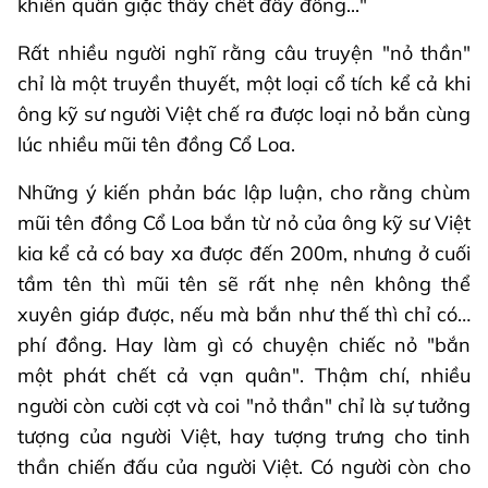
khiến quân giặc thây chết đầy đồng..."
Rất nhiều người nghĩ rằng câu truyện "nỏ thần"
chỉ là một truyền thuyết, một loại cổ tích kể cả khi
ông kỹ sư người Việt chế ra được loại nỏ bắn cùng
lúc nhiều mũi tên đồng Cổ Loa.
Những ý kiến phản bác lập luận, cho rằng chùm
mũi tên đồng Cổ Loa bắn từ nỏ của ông kỹ sư Việt
kia kể cả có bay xa được đến 200m, nhưng ở cuối
tầm tên thì mũi tên sẽ rất nhẹ nên không thể
xuyên giáp được, nếu mà bắn như thế thì chỉ có…
phí đồng. Hay làm gì có chuyện chiếc nỏ "bắn
một phát chết cả vạn quân". Thậm chí, nhiều
người còn cười cợt và coi "nỏ thần" chỉ là sự tưởng
tượng của người Việt, hay tượng trưng cho tinh
thần chiến đấu của người Việt. Có người còn cho