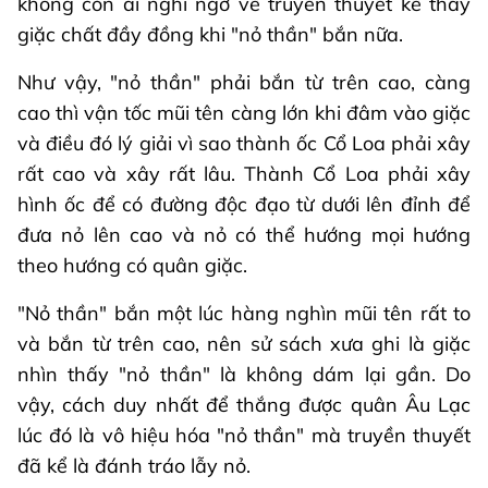
không còn ai nghi ngờ về truyền thuyết kể thây
giặc chất đầy đồng khi "nỏ thần" bắn nữa.
Như vậy, "nỏ thần" phải bắn từ trên cao, càng
cao thì vận tốc mũi tên càng lớn khi đâm vào giặc
và điều đó lý giải vì sao thành ốc Cổ Loa phải xây
rất cao và xây rất lâu. Thành Cổ Loa phải xây
hình ốc để có đường độc đạo từ dưới lên đỉnh để
đưa nỏ lên cao và nỏ có thể hướng mọi hướng
theo hướng có quân giặc.
"Nỏ thần" bắn một lúc hàng nghìn mũi tên rất to
và bắn từ trên cao, nên sử sách xưa ghi là giặc
nhìn thấy "nỏ thần" là không dám lại gần. Do
vậy, cách duy nhất để thắng được quân Âu Lạc
lúc đó là vô hiệu hóa "nỏ thần" mà truyền thuyết
đã kể là đánh tráo lẫy nỏ.