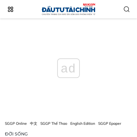
ad
SGGP Online
中文
SGGP Thể Thao
English Edition
SGGP Epaper
ĐỜI SỐNG