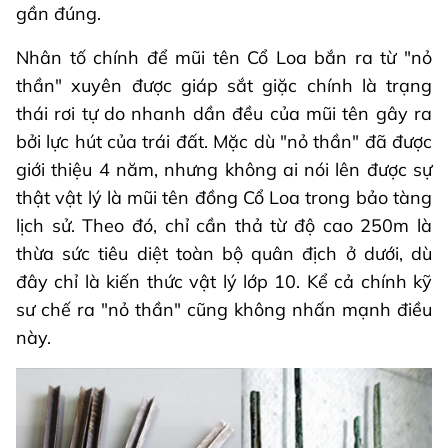
gần đúng.
Nhân tố chính để mũi tên Cổ Loa bắn ra từ "nỏ
thần" xuyên được giáp sắt giặc chính là trạng
thái rơi tự do nhanh dần đều của mũi tên gây ra
bởi lực hút của trái đất. Mặc dù "nỏ thần" đã được
giới thiệu 4 năm, nhưng không ai nói lên được sự
thật vật lý là mũi tên đồng Cổ Loa trong bảo tàng
lịch sử. Theo đó, chỉ cần thả từ độ cao 250m là
thừa sức tiêu diệt toàn bộ quân địch ở dưới, dù
đây chỉ là kiến thức vật lý lớp 10. Kể cả chính kỹ
sư chế ra "nỏ thần" cũng không nhấn mạnh điều
này.