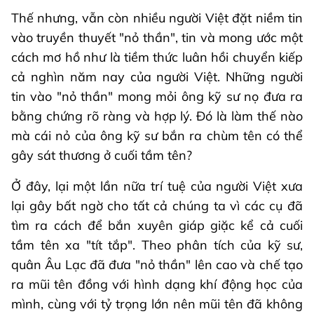
Thế nhưng, vẫn còn nhiều người Việt đặt niềm tin
vào truyền thuyết "nỏ thần", tin và mong ước một
cách mơ hồ như là tiềm thức luân hồi chuyển kiếp
cả nghìn năm nay của người Việt. Những người
tin vào "nỏ thần" mong mỏi ông kỹ sư nọ đưa ra
bằng chứng rõ ràng và hợp lý. Đó là làm thế nào
mà cái nỏ của ông kỹ sư bắn ra chùm tên có thể
gây sát thương ở cuối tầm tên?
Ở đây, lại một lần nữa trí tuệ của người Việt xưa
lại gây bất ngờ cho tất cả chúng ta vì các cụ đã
tìm ra cách để bắn xuyên giáp giặc kể cả cuối
tầm tên xa "tít tắp". Theo phân tích của kỹ sư,
quân Âu Lạc đã đưa "nỏ thần" lên cao và chế tạo
ra mũi tên đồng với hình dạng khí động học của
mình, cùng với tỷ trọng lớn nên mũi tên đã không