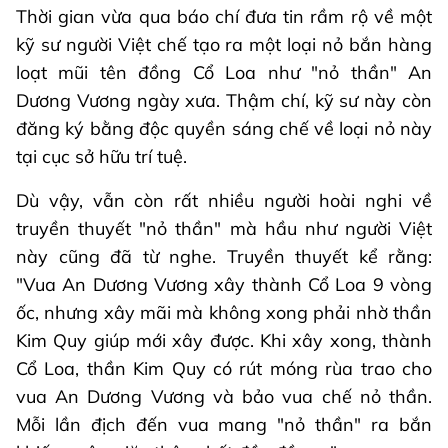
Thời gian vừa qua báo chí đưa tin rầm rộ về một
kỹ sư người Việt chế tạo ra một loại nỏ bắn hàng
loạt mũi tên đồng Cổ Loa như "nỏ thần" An
Dương Vương ngày xưa. Thậm chí, kỹ sư này còn
đăng ký bằng độc quyền sáng chế về loại nỏ này
tại cục sở hữu trí tuệ.
Dù vậy, vẫn còn rất nhiều người hoài nghi về
truyền thuyết "nỏ thần" mà hầu như người Việt
này cũng đã từ nghe. Truyền thuyết kể rằng:
"Vua An Dương Vương xây thành Cổ Loa 9 vòng
ốc, nhưng xây mãi mà không xong phải nhờ thần
Kim Quy giúp mới xây được. Khi xây xong, thành
Cổ Loa, thần Kim Quy có rút móng rùa trao cho
vua An Dương Vương và bảo vua chế nỏ thần.
Mỗi lần địch đến vua mang "nỏ thần" ra bắn