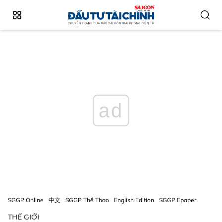
ad
SGGP Online
中文
SGGP Thể Thao
English Edition
SGGP Epaper
THẾ GIỚI