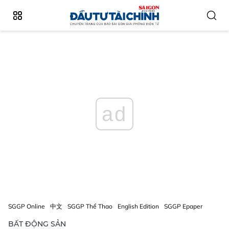
ad
SGGP Online
中文
SGGP Thể Thao
English Edition
SGGP Epaper
BẤT ĐỘNG SẢN