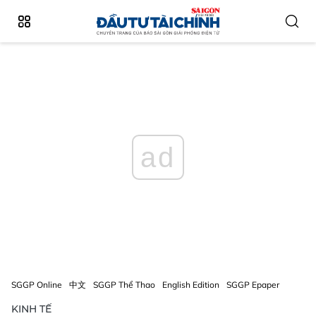
ad
SGGP Online
中文
SGGP Thể Thao
English Edition
SGGP Epaper
KINH TẾ