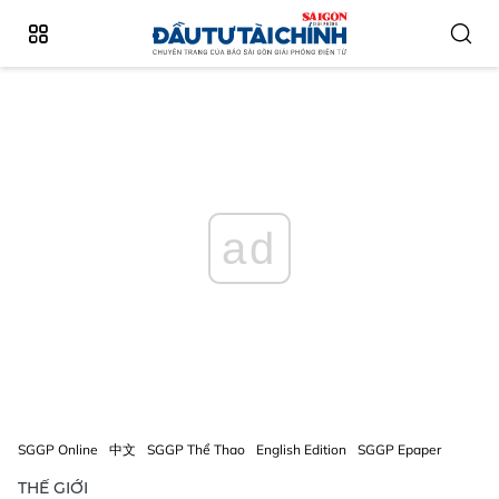
ad
SGGP Online
中文
SGGP Thể Thao
English Edition
SGGP Epaper
THẾ GIỚI