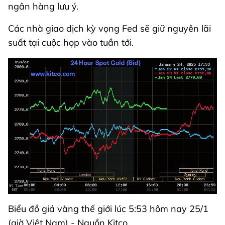
ngân hàng lưu ý.
Các nhà giao dịch kỳ vọng Fed sẽ giữ nguyên lãi
suất tại cuộc họp vào tuần tới.
Biểu đồ giá vàng thế giới lúc 5:53 hôm nay 25/1
(giờ Việt Nam) - Nguồn Kitco