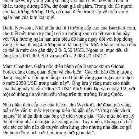
chiếm 43%, kỳ vọng vàng sẽ tăng vào tuần này. 52% nhà đầu tư
khác, tương đương 26%, dự đoán giá sẽ giảm. Trong khi 63 người
còn lại, tương đương 31%, có quan điểm trung lập về triển vọng
ngắn hạn của kim loại quý.
Darin Newsom, Nhà phân tích thị trường cấp cao của Barchart.com,
cho biết bức tranh kỹ thuật có xu hướng xanh rõ rệt vào tuần này,
với “Xu hướng ngắn hạn trên biểu đồ hàng ngày đối với hợp đồng
vàng kỳ hạn tháng 4 dường như đã tăng lên. Mức kháng cự ban đầu
có thể là mức cao gần đây 2.045,50 USD. Ngoài ra, mục tiêu sẽ
tăng lên 2.061,30 USD và sau đó là 2.083,20 USD.”
Marc Chandler, Giám đốc điều hành của Bannockburn Global
Forex cũng cùng quan điểm và cho biết: “Các chỉ báo động lượng
đang tăng lên. Tôi nghĩ rằng có cơ hội để vàng giao ngay giao dịch
ở mức 2050 USD trong tuần này”. Ông lưu ý rằng mức cao nhất
của tháng này là gần 2065,50 USD được thiết lập vào ngày 1/2, với
một số thông tin về nhu cầu vàng trên thị trường Trung Quốc.
Nhà phân tích cấp cao của Kitco, Jim Wyckoff, dự đoán giá vàng
tuần này vẫn bị mắc kẹt trong biên độ gần đây. “Vững chắc và đi
ngang” là nhận định của ông về triển vọng giá. “Các mức hỗ trợ kỹ
thuật cứng nhắc đã ngăn giá vàng giảm. Tuy nhiên, không có chất
xúc tác cơ bản nào để truyền cảm hứng cho những nhà đầu cơ giá
lên hoạt động tích cực hơn trong thời gian dài”.