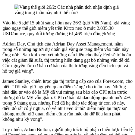
Vào lúc 5 giờ 15 phút sáng hôm nay 26/2 (giờ Việt Nam), giá vàng
giao ngay thế giới niêm yết trên Kitco neo ở mức 2.035,30
USD/ounce, quy đổi tương đương 61,469 triệu đồng/lượng.
Adrian Day, Chủ tịch của Adrian Day Asset Management, nằm
trong số những người dự đoán giá vàng sẽ tăng thêm vào tuần này.
Ông nói: “Sau khi xem xét những dấu hiệu cho thấy Fed sẽ trì hoãn
việc cắt giảm lãi suất, thị trường hiện đang gạt bỏ những vấn đề đó.
Các nguyên tắc cơ bản cơ bản của thị trường vàng đều tích cực và
hỗ trợ giá vàng”.
James Stanley, chiến lược gia thị trường cấp cao của Forex.com, cho
biết: “Tôi vẫn giữ nguyên quan điểm ‘tăng’ cho tuần này. Những
nhà đầu tư vào đô la Mỹ đã vui mừng sau báo cáo CPI tuần trước
nhưng đô la Mỹ vẫn giảm. CPI cơ bản đã dao động quanh mức 4%
trong 5 tháng qua, nhưng Fed đã hạ thấp tác động từ con số này,
điều đó rất có ý nghĩa, có vẻ như Fed ở thời điểm hiện tại thực sự
không muốn giữ quan điểm cứng rắn mặc dù dữ liệu lạm phát
không như kỳ vọng”.
Tuy nhiên, Adam Button, người phụ trách bộ phận chiến lược tiền tệ
tại Forexlive.com, có quan điểm ngược lại về phản ứng có thể xảy