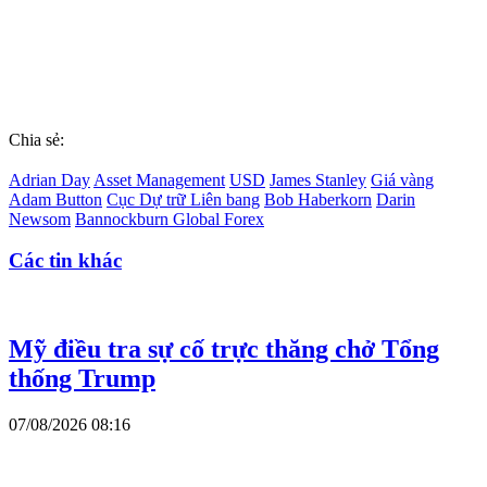
Chia sẻ:
Adrian Day
Asset Management
USD
James Stanley
Giá vàng
Adam Button
Cục Dự trữ Liên bang
Bob Haberkorn
Darin
Newsom
Bannockburn Global Forex
Các tin khác
Mỹ điều tra sự cố trực thăng chở Tổng
thống Trump
07/08/2026 08:16