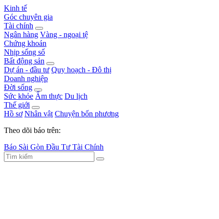
Kinh tế
Góc chuyên gia
Tài chính
Ngân hàng
Vàng - ngoại tệ
Chứng khoán
Nhịp sống số
Bất động sản
Dự án - đầu tư
Quy hoạch - Đô thị
Doanh nghiệp
Đời sống
Sức khỏe
Ẩm thực
Du lịch
Thế giới
Hồ sơ
Nhân vật
Chuyện bốn phương
Theo dõi báo trên:
Báo Sài Gòn Đầu Tư Tài Chính