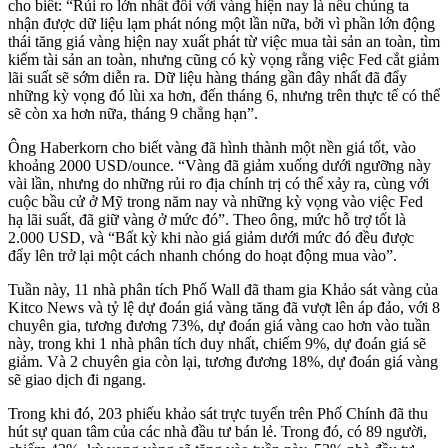
cho biết: “Rủi ro lớn nhất đối với vàng hiện nay là nếu chúng ta
nhận được dữ liệu lạm phát nóng một lần nữa, bởi vì phần lớn động
thái tăng giá vàng hiện nay xuất phát từ việc mua tài sản an toàn, tìm
kiếm tài sản an toàn, nhưng cũng có kỳ vọng rằng việc Fed cắt giảm
lãi suất sẽ sớm diễn ra. Dữ liệu hàng tháng gần đây nhất đã đẩy
những kỳ vọng đó lùi xa hơn, đến tháng 6, nhưng trên thực tế có thể
sẽ còn xa hơn nữa, tháng 9 chẳng hạn”.
Ông Haberkorn cho biết vàng đã hình thành một nền giá tốt, vào
khoảng 2000 USD/ounce. “Vàng đã giảm xuống dưới ngưỡng này
vài lần, nhưng do những rủi ro địa chính trị có thể xảy ra, cùng với
cuộc bầu cử ở Mỹ trong năm nay và những kỳ vọng vào việc Fed
hạ lãi suất, đã giữ vàng ở mức đó”. Theo ông, mức hỗ trợ tốt là
2.000 USD, và “Bất kỳ khi nào giá giảm dưới mức đó đều được
đẩy lên trở lại một cách nhanh chóng do hoạt động mua vào”.
Tuần này, 11 nhà phân tích Phố Wall đã tham gia Khảo sát vàng của
Kitco News và tỷ lệ dự đoán giá vàng tăng đã vượt lên áp đảo, với 8
chuyên gia, tương đương 73%, dự đoán giá vàng cao hơn vào tuần
này, trong khi 1 nhà phân tích duy nhất, chiếm 9%, dự đoán giá sẽ
giảm. Và 2 chuyên gia còn lại, tương đương 18%, dự đoán giá vàng
sẽ giao dịch đi ngang.
Trong khi đó, 203 phiếu khảo sát trực tuyến trên Phố Chính đã thu
hút sự quan tâm của các nhà đầu tư bán lẻ. Trong đó, có 89 người,