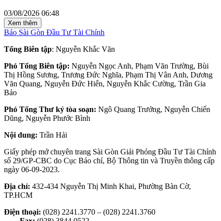
03/08/2026 06:48
Xem thêm
Báo Sài Gòn Đầu Tư Tài Chính
Tổng Biên tập
: Nguyễn Khắc Văn
Phó Tổng Biên tập:
Nguyễn Ngọc Anh, Phạm Văn Trường, Bùi
Thị Hồng Sương, Trương Đức Nghĩa, Phạm Thị Vân Anh, Dương
Văn Quang, Nguyễn Đức Hiển, Nguyễn Khắc Cường, Trần Gia
Bảo
Phó Tổng Thư ký tòa soạn:
Ngô Quang Trưởng, Nguyễn Chiến
Dũng, Nguyễn Phước Bình
Nội dung:
Trần Hải
Giấy phép mở chuyên trang Sài Gòn Giải Phóng Đầu Tư Tài Chính
số 29/GP-CBC do Cục Báo chí, Bộ Thông tin và Truyền thông cấp
ngày 06-09-2023.
Địa chỉ:
432-434 Nguyễn Thị Minh Khai, Phường Bàn Cờ,
TP.HCM
Điện thoại:
(028) 2241.3770 – (028) 2241.3760
Fax:
(028) 3844.0522