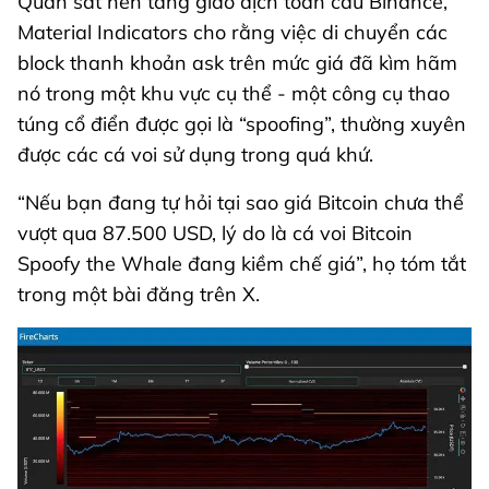
Quan sát nền tảng giao dịch toàn cầu Binance,
Material Indicators cho rằng việc di chuyển các
block thanh khoản ask trên mức giá đã kìm hãm
nó trong một khu vực cụ thể - một công cụ thao
túng cổ điển được gọi là “spoofing”, thường xuyên
được các cá voi sử dụng trong quá khứ.
“Nếu bạn đang tự hỏi tại sao giá Bitcoin chưa thể
vượt qua 87.500 USD, lý do là cá voi Bitcoin
Spoofy the Whale đang kiềm chế giá”, họ tóm tắt
trong một bài đăng trên X.