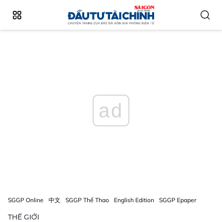
ad
SGGP Online
中文
SGGP Thể Thao
English Edition
SGGP Epaper
THẾ GIỚI