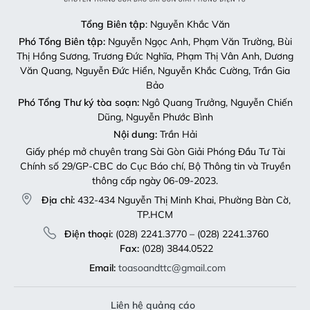
Tổng Biên tập
: Nguyễn Khắc Văn
Phó Tổng Biên tập:
Nguyễn Ngọc Anh, Phạm Văn Trường, Bùi
Thị Hồng Sương, Trương Đức Nghĩa, Phạm Thị Vân Anh, Dương
Văn Quang, Nguyễn Đức Hiển, Nguyễn Khắc Cường, Trần Gia
Bảo
Phó Tổng Thư ký tòa soạn:
Ngô Quang Trưởng, Nguyễn Chiến
Dũng, Nguyễn Phước Bình
Nội dung:
Trần Hải
Giấy phép mở chuyên trang Sài Gòn Giải Phóng Đầu Tư Tài
Chính số 29/GP-CBC do Cục Báo chí, Bộ Thông tin và Truyền
thông cấp ngày 06-09-2023.
Địa chỉ:
432-434 Nguyễn Thị Minh Khai, Phường Bàn Cờ,
TP.HCM
Điện thoại:
(028) 2241.3770 – (028) 2241.3760
Fax:
(028) 3844.0522
Email:
toasoandttc@gmail.com
Liên hệ quảng cáo