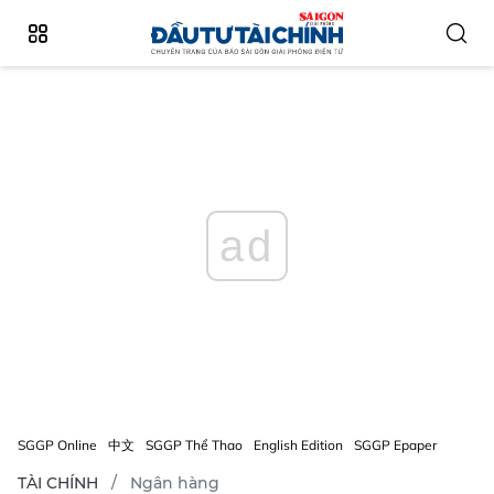
ad
SGGP Online
中文
SGGP Thể Thao
English Edition
SGGP Epaper
TÀI CHÍNH
Ngân hàng