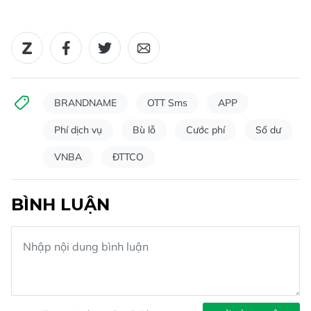
BRANDNAME
OTT Sms
APP
Phí dịch vụ
Bù lỗ
Cước phí
Số dư
VNBA
ĐTTCO
BÌNH LUẬN