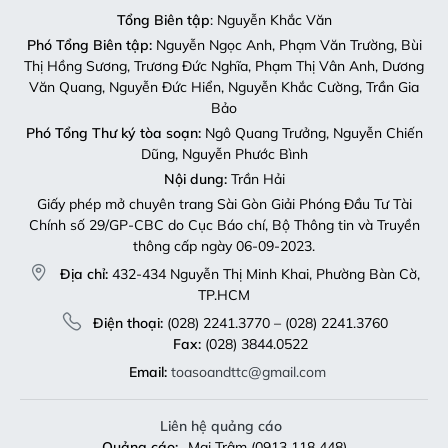
Tổng Biên tập
: Nguyễn Khắc Văn
Phó Tổng Biên tập:
Nguyễn Ngọc Anh, Phạm Văn Trường, Bùi
Thị Hồng Sương, Trương Đức Nghĩa, Phạm Thị Vân Anh, Dương
Văn Quang, Nguyễn Đức Hiển, Nguyễn Khắc Cường, Trần Gia
Bảo
Phó Tổng Thư ký tòa soạn:
Ngô Quang Trưởng, Nguyễn Chiến
Dũng, Nguyễn Phước Bình
Nội dung:
Trần Hải
Giấy phép mở chuyên trang Sài Gòn Giải Phóng Đầu Tư Tài
Chính số 29/GP-CBC do Cục Báo chí, Bộ Thông tin và Truyền
thông cấp ngày 06-09-2023.
Địa chỉ:
432-434 Nguyễn Thị Minh Khai, Phường Bàn Cờ,
TP.HCM
Điện thoại:
(028) 2241.3770 – (028) 2241.3760
Fax:
(028) 3844.0522
Email:
toasoandttc@gmail.com
Liên hệ quảng cáo
Quảng cáo:
Mai Trâm (0913 118 448)