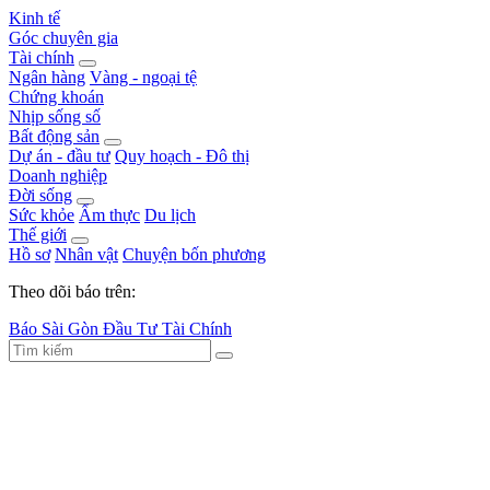
Kinh tế
Góc chuyên gia
Tài chính
Ngân hàng
Vàng - ngoại tệ
Chứng khoán
Nhịp sống số
Bất động sản
Dự án - đầu tư
Quy hoạch - Đô thị
Doanh nghiệp
Đời sống
Sức khỏe
Ẩm thực
Du lịch
Thế giới
Hồ sơ
Nhân vật
Chuyện bốn phương
Theo dõi báo trên:
Báo Sài Gòn Đầu Tư Tài Chính