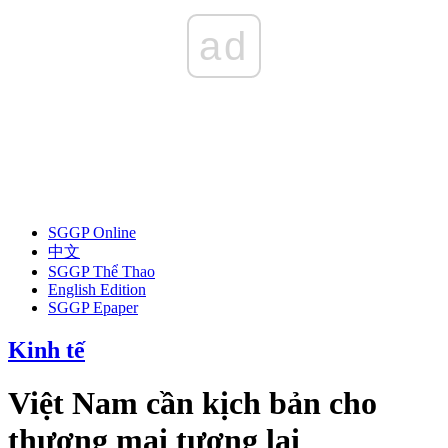
ad
SGGP Online
中文
SGGP Thể Thao
English Edition
SGGP Epaper
Kinh tế
Việt Nam cần kịch bản cho
thương mại tương lai