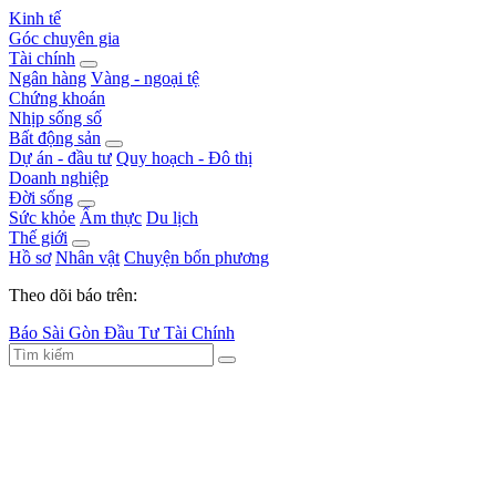
Kinh tế
Góc chuyên gia
Tài chính
Ngân hàng
Vàng - ngoại tệ
Chứng khoán
Nhịp sống số
Bất động sản
Dự án - đầu tư
Quy hoạch - Đô thị
Doanh nghiệp
Đời sống
Sức khỏe
Ẩm thực
Du lịch
Thế giới
Hồ sơ
Nhân vật
Chuyện bốn phương
Theo dõi báo trên:
Báo Sài Gòn Đầu Tư Tài Chính