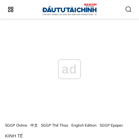
ad
SGGP Online
中文
SGGP Thể Thao
English Edition
SGGP Epaper
KINH TẾ