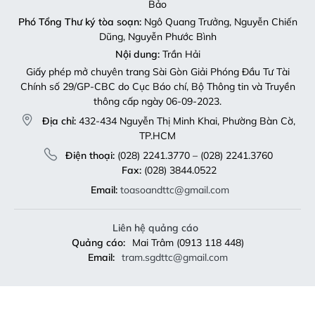
Bảo
Phó Tổng Thư ký tòa soạn:
Ngô Quang Trưởng, Nguyễn Chiến
Dũng, Nguyễn Phước Bình
Nội dung:
Trần Hải
Giấy phép mở chuyên trang Sài Gòn Giải Phóng Đầu Tư Tài
Chính số 29/GP-CBC do Cục Báo chí, Bộ Thông tin và Truyền
thông cấp ngày 06-09-2023.
Địa chỉ:
432-434 Nguyễn Thị Minh Khai, Phường Bàn Cờ,
TP.HCM
Điện thoại:
(028) 2241.3770 – (028) 2241.3760
Fax:
(028) 3844.0522
Email:
toasoandttc@gmail.com
Liên hệ quảng cáo
Quảng cáo:
Mai Trâm (0913 118 448)
Email:
tram.sgdttc@gmail.com